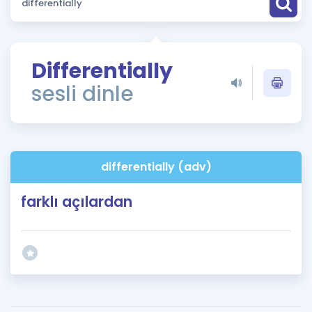
Puan Hesaplama
Rehberlik Aracı
Differentially
ÖSYM Sınav Takvimi
sesli dinle
Kampanyalar
Blog
differentially (adv)
İngilizce Gramer
farklı açılardan