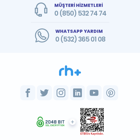
MÜŞTERİ HİZMETLERİ
0 (850) 532 74 74
WHATSAPP YARDIM
0 (532) 365 01 08