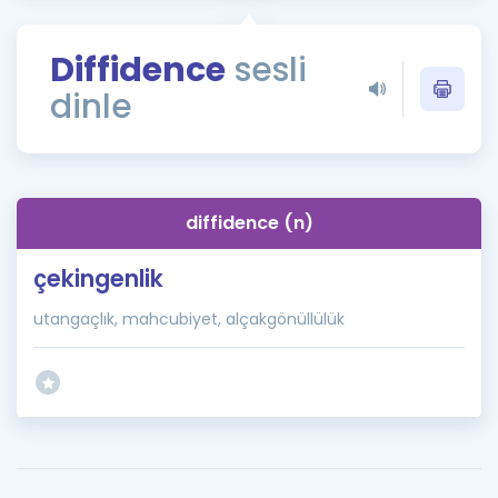
Puan Hesaplama
Diffidence
sesli
Rehberlik Aracı
dinle
ÖSYM Sınav Takvimi
Kampanyalar
Blog
diffidence (n)
İngilizce Gramer
çekingenlik
utangaçlık, mahcubiyet, alçakgönüllülük