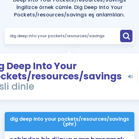
Puan Hesaplama
İngilizce örnek cümle. Dig Deep Into Your
Pockets/resources/savings eş anlamlıları.
Rehberlik Aracı
ÖSYM Sınav Takvimi
Kampanyalar
Blog
g Deep Into Your
ckets/resources/savings
İngilizce Gramer
sli dinle
dig deep into your pockets/resources/savings
(phr)