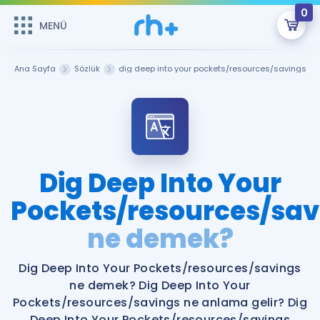
0
MENÜ
MENÜ
Üye Girişi
Ana Sayfa
Sözlük
dig deep into your pockets/resources/savings
Online Dersler
Sepetin Şu An Boş.
Çalışma Paketleri
Remzi Hoca ile seni sınava hazırlayacak onlarca eğitim seni
bekliyor!
Kitaplar ve Kaynaklar
GİRİŞ YAP
Dig Deep Into Your
Katılımcı Görüşleri
Pockets/resources/sav
Şifremi Hatırlamıyorum
ne demek?
ÜYE DEĞİLİM
Faydalı Araçlar
Dig Deep Into Your Pockets/resources/savings
Ücretsiz Kaynaklar
Blog
İngilizce Gramer
ne demek? Dig Deep Into Your
Hakkımızda
Kariyer
Sözlük
Pockets/resources/savings ne anlama gelir? Dig
Soru & Cevap
İletişim
Deep Into Your Pockets/resources/savings