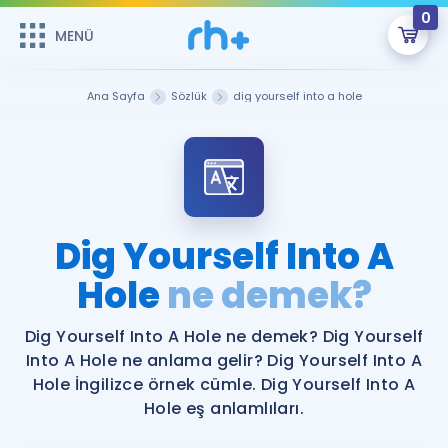
0
MENÜ
MENÜ
Üye Girişi
Ana Sayfa
Sözlük
dig yourself into a hole
Online Dersler
Sepetin Şu An Boş.
Çalışma Paketleri
Remzi Hoca ile seni sınava hazırlayacak onlarca eğitim seni
bekliyor!
Kitaplar ve Kaynaklar
GİRİŞ YAP
Dig Yourself Into A
Katılımcı Görüşleri
Hole
ne demek?
Şifremi Hatırlamıyorum
ÜYE DEĞİLİM
Faydalı Araçlar
Dig Yourself Into A Hole ne demek? Dig Yourself
Into A Hole ne anlama gelir? Dig Yourself Into A
Ücretsiz Kaynaklar
Blog
İngilizce Gramer
Hole İngilizce örnek cümle. Dig Yourself Into A
Hole eş anlamlıları.
Hakkımızda
Kariyer
Sözlük
Soru & Cevap
İletişim