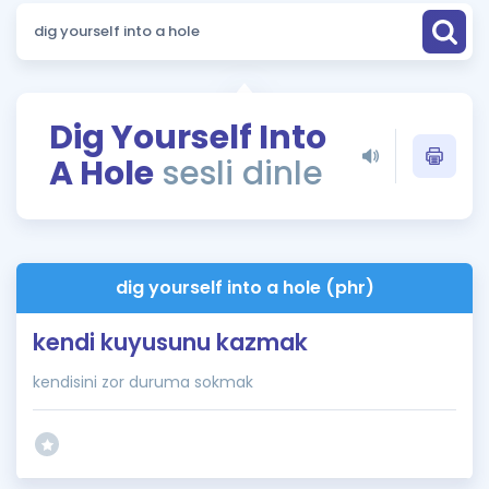
Puan Hesaplama
Rehberlik Aracı
ÖSYM Sınav Takvimi
Dig Yourself Into
A Hole
sesli dinle
Kampanyalar
Blog
İngilizce Gramer
dig yourself into a hole (phr)
kendi kuyusunu kazmak
kendisini zor duruma sokmak