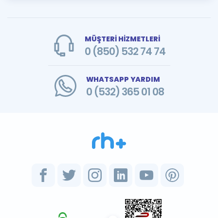
MÜŞTERİ HİZMETLERİ
0 (850) 532 74 74
WHATSAPP YARDIM
0 (532) 365 01 08