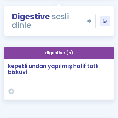
Puan Hesaplama
Digestive
sesli
Rehberlik Aracı
dinle
ÖSYM Sınav Takvimi
Kampanyalar
Blog
digestive (n)
İngilizce Gramer
kepekli undan yapılmış hafif tatlı
bisküvi