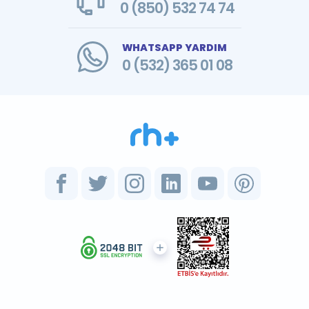
0 (850) 532 74 74
WHATSAPP YARDIM
0 (532) 365 01 08