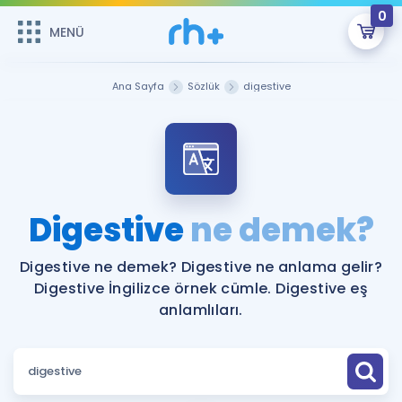
0
MENÜ
MENÜ
Üye Girişi
Ana Sayfa
Sözlük
digestive
Online Dersler
Sepetin Şu An Boş.
Çalışma Paketleri
Remzi Hoca ile seni sınava hazırlayacak onlarca eğitim seni
bekliyor!
Kitaplar ve Kaynaklar
GİRİŞ YAP
Digestive
ne demek?
Katılımcı Görüşleri
Şifremi Hatırlamıyorum
Digestive ne demek? Digestive ne anlama gelir?
Digestive İngilizce örnek cümle. Digestive eş
ÜYE DEĞİLİM
Faydalı Araçlar
anlamlıları.
Ücretsiz Kaynaklar
Blog
İngilizce Gramer
Hakkımızda
Kariyer
Sözlük
Soru & Cevap
İletişim