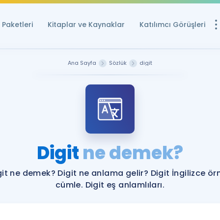
Paketleri
Kitaplar ve Kaynaklar
Katılımcı Görüşleri
Ücretsiz Kayna
Ana Sayfa
Sözlük
digit
YDS ve YÖKDİL içi
Sözlük
İngilizce Sınavları
Puan Hesapla
Digit
ne demek?
YDS ve YÖKDİL P
Remz
Rehberlik Aracı
git ne demek? Digit ne anlama gelir? Digit İngilizce ör
YDS ve YÖKDİL'e H
cümle. Digit eş anlamlıları.
ÖSYM Sınav Ta
Tüm ÖSYM Sınavl