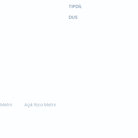
TIPDİL
DUS
 Metni
Açık Rıza Metni