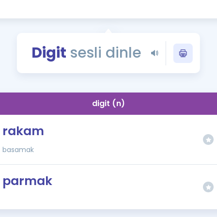
Kampanyalar
Eğitim ve Kitaplar
Blog
Digit
sesli dinle
YDS - YÖKDİL Tüm S
İngilizce Gram
İngilizce Gramer
digit (n)
rakam
basamak
parmak