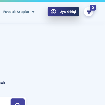
0
Faydalı Araçlar
Üye Girişi
klar
n Ücretsiz Kaynaklar
 için Özel Sözlük
Sepetin Şu An Boş.
ma
uan Hesaplama Aracı
i Hoca ile seni sınava hazırlayacak onlarca eğitim seni bekliyor!
Şifremi Hatırlamıyorum
GİRİŞ YAP
nek
azırlananlar için Öneriler
kvimi
ÜYE DEĞİLİM
arı Tek Takvimde