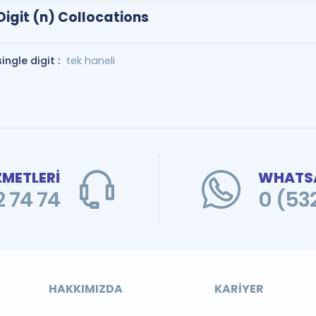
Digit (n) Collocations
single digit :
tek haneli
ZMETLERİ
WHATSA
 74 74
0 (53
HAKKIMIZDA
KARIYER