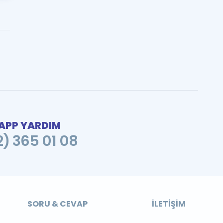
PP YARDIM
2) 365 01 08
SORU & CEVAP
İLETIŞIM