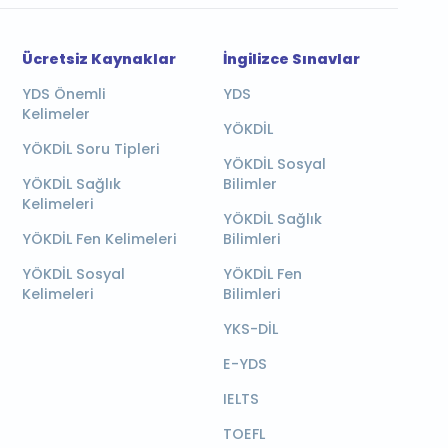
Ücretsiz Kaynaklar
İngilizce Sınavlar
YDS Önemli
YDS
Kelimeler
YÖKDİL
YÖKDİL Soru Tipleri
YÖKDİL Sosyal
YÖKDİL Sağlık
Bilimler
Kelimeleri
YÖKDİL Sağlık
YÖKDİL Fen Kelimeleri
Bilimleri
YÖKDİL Sosyal
YÖKDİL Fen
Kelimeleri
Bilimleri
YKS-DİL
E-YDS
IELTS
TOEFL