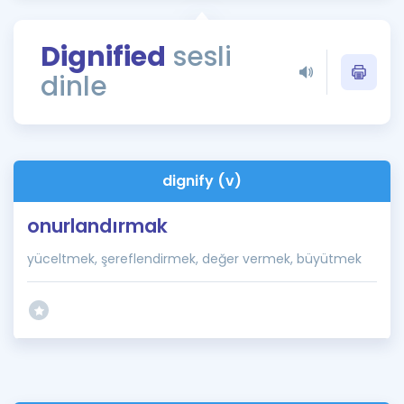
Puan Hesaplama
Dignified
sesli
Rehberlik Aracı
dinle
ÖSYM Sınav Takvimi
Kampanyalar
Blog
dignify (v)
İngilizce Gramer
onurlandırmak
yüceltmek, şereflendirmek, değer vermek, büyütmek