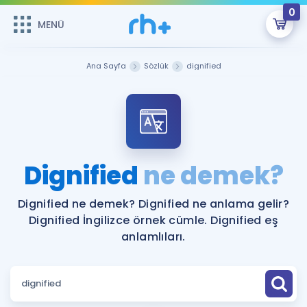
0
MENÜ
MENÜ
Üye Girişi
Ana Sayfa
Sözlük
dignified
Online Dersler
Sepetin Şu An Boş.
Çalışma Paketleri
Remzi Hoca ile seni sınava hazırlayacak onlarca eğitim seni
bekliyor!
Kitaplar ve Kaynaklar
GİRİŞ YAP
Dignified
ne demek?
Katılımcı Görüşleri
Şifremi Hatırlamıyorum
Dignified ne demek? Dignified ne anlama gelir?
Dignified İngilizce örnek cümle. Dignified eş
ÜYE DEĞİLİM
Faydalı Araçlar
anlamlıları.
Ücretsiz Kaynaklar
Blog
İngilizce Gramer
Hakkımızda
Kariyer
Sözlük
Soru & Cevap
İletişim