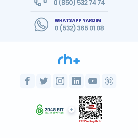
0 (850) 532 74 74
WHATSAPP YARDIM
0 (532) 365 01 08