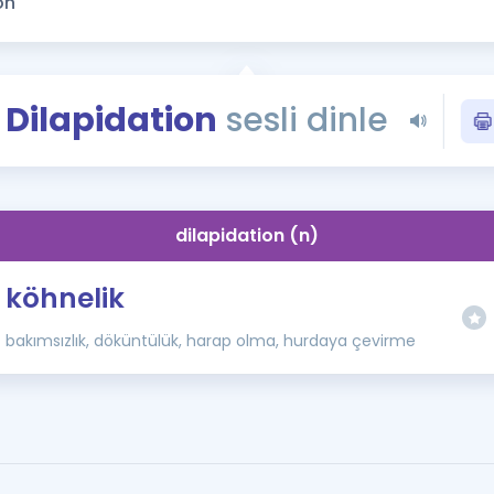
Kampanyalar
Eğitim ve Kitaplar
Blog
Dilapidation
sesli dinle
YDS - YÖKDİL Tüm S
İngilizce Gram
İngilizce Gramer
dilapidation (n)
köhnelik
bakımsızlık, döküntülük, harap olma, hurdaya çevirme