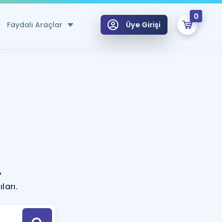
0
Faydalı Araçlar
Üye Girişi
klar
n Ücretsiz Kaynaklar
 için Özel Sözlük
Sepetin Şu An Boş.
ma
uan Hesaplama Aracı
i Hoca ile seni sınava hazırlayacak onlarca eğitim seni bekliyor!
Şifremi Hatırlamıyorum
GİRİŞ YAP
?
azırlananlar için Öneriler
ları.
kvimi
ÜYE DEĞİLİM
arı Tek Takvimde