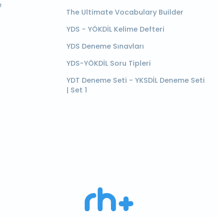
e
The Ultimate Vocabulary Builder
YDS - YÖKDİL Kelime Defteri
YDS Deneme Sınavları
YDS-YÖKDİL Soru Tipleri
YDT Deneme Seti - YKSDİL Deneme Seti
| Set 1