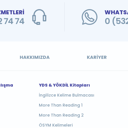
ZMETLERİ
WHATSA
 74 74
0 (53
HAKKIMIZDA
KARIYER
alışma
YDS & YÖKDİL Kitapları
İngilizce Kelime Bulmacası
More Than Reading 1
More Than Reading 2
ÖSYM Kelimeleri