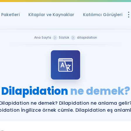
Paketleri
Kitaplar ve Kaynaklar
Katılımcı Görüşleri
Ücretsiz Kayna
Ana Sayfa
Sözlük
dilapidation
YDS ve YÖKDİL içi
Sözlük
İngilizce Sınavları
Puan Hesapla
Dilapidation
ne demek?
YDS ve YÖKDİL P
Remz
Rehberlik Aracı
Dilapidation ne demek? Dilapidation ne anlama gelir
YDS ve YÖKDİL'e H
pidation İngilizce örnek cümle. Dilapidation eş anlamlı
ÖSYM Sınav Ta
Tüm ÖSYM Sınavl