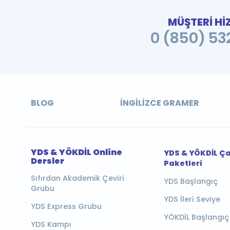
MÜŞTERİ Hİ
0 (850) 532
BLOG
İNGILIZCE GRAMER
YDS & YÖKDİL Online
YDS & YÖKDİL Ç
Dersler
Paketleri
Sıfırdan Akademik Çeviri
YDS Başlangıç
Grubu
YDS İleri Seviye
YDS Express Grubu
YÖKDİL Başlangıç
YDS Kampı