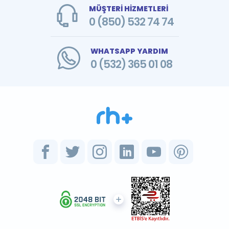
MÜŞTERİ HİZMETLERİ
0 (850) 532 74 74
WHATSAPP YARDIM
0 (532) 365 01 08