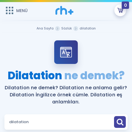
0
MENÜ
MENÜ
Üye Girişi
Ana Sayfa
Sözlük
dilatation
Online Dersler
Sepetin Şu An Boş.
Çalışma Paketleri
Remzi Hoca ile seni sınava hazırlayacak onlarca eğitim seni
bekliyor!
Kitaplar ve Kaynaklar
GİRİŞ YAP
Dilatation
ne demek?
Katılımcı Görüşleri
Şifremi Hatırlamıyorum
Dilatation ne demek? Dilatation ne anlama gelir?
Dilatation İngilizce örnek cümle. Dilatation eş
ÜYE DEĞİLİM
Faydalı Araçlar
anlamlıları.
Ücretsiz Kaynaklar
Blog
İngilizce Gramer
Hakkımızda
Kariyer
Sözlük
Soru & Cevap
İletişim