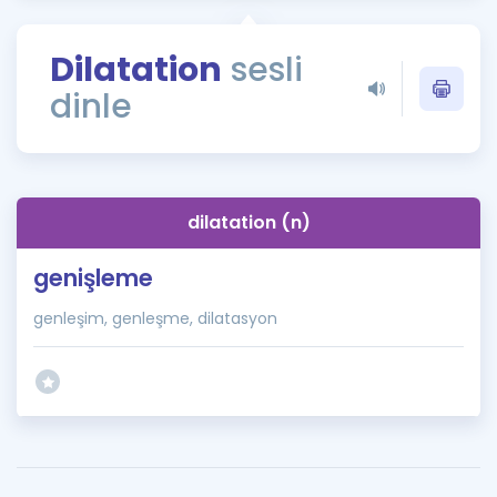
Puan Hesaplama
Dilatation
sesli
Rehberlik Aracı
dinle
ÖSYM Sınav Takvimi
Kampanyalar
Blog
dilatation (n)
İngilizce Gramer
genişleme
genleşim, genleşme, dilatasyon