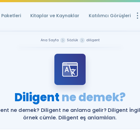
Paketleri
Kitaplar ve Kaynaklar
Katılımcı Görüşleri
Ücretsiz Kayna
Ana Sayfa
Sözlük
diligent
YDS ve YÖKDİL içi
Sözlük
İngilizce Sınavları
Puan Hesapla
Diligent
ne demek?
YDS ve YÖKDİL P
Remz
Rehberlik Aracı
gent ne demek? Diligent ne anlama gelir? Diligent İngi
YDS ve YÖKDİL'e H
örnek cümle. Diligent eş anlamlıları.
ÖSYM Sınav Ta
Tüm ÖSYM Sınavl