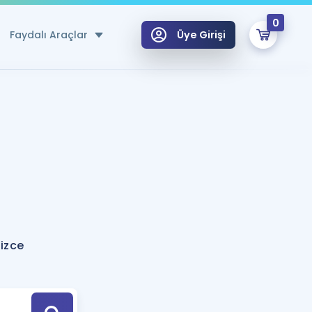
0
Faydalı Araçlar
Üye Girişi
klar
n Ücretsiz Kaynaklar
 için Özel Sözlük
Sepetin Şu An Boş.
ma
uan Hesaplama Aracı
i Hoca ile seni sınava hazırlayacak onlarca eğitim seni bekliyor!
Şifremi Hatırlamıyorum
GİRİŞ YAP
lizce
azırlananlar için Öneriler
kvimi
ÜYE DEĞİLİM
arı Tek Takvimde