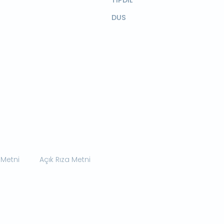
TIPDİL
DUS
 Metni
Açık Rıza Metni