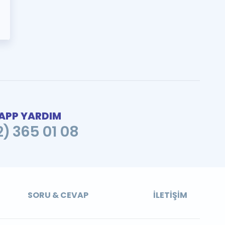
PP YARDIM
2) 365 01 08
SORU & CEVAP
İLETIŞIM