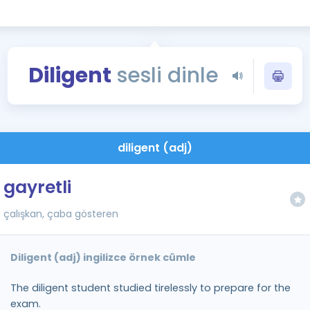
Kampanyalar
Eğitim ve Kitaplar
Blog
Diligent
sesli dinle
YDS - YÖKDİL Tüm S
İngilizce Gram
İngilizce Gramer
diligent (adj)
gayretli
çalışkan, çaba gösteren
Diligent (adj) ingilizce örnek cümle
The diligent student studied tirelessly to prepare for the
exam.