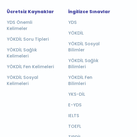
Ücretsiz Kaynaklar
İngilizce Sınavlar
YDS Önemli
YDS
Kelimeler
YÖKDİL
YÖKDİL Soru Tipleri
YÖKDİL Sosyal
YÖKDİL Sağlık
Bilimler
Kelimeleri
YÖKDİL Sağlık
YÖKDİL Fen Kelimeleri
Bilimleri
YÖKDİL Sosyal
YÖKDİL Fen
Kelimeleri
Bilimleri
YKS-DİL
E-YDS
IELTS
TOEFL