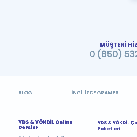
MÜŞTERİ Hİ
0 (850) 532
BLOG
İNGILIZCE GRAMER
YDS & YÖKDİL Online
YDS & YÖKDİL Ç
Dersler
Paketleri