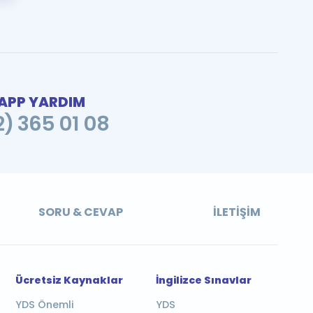
PP YARDIM
2) 365 01 08
SORU & CEVAP
İLETIŞIM
Ücretsiz Kaynaklar
İngilizce Sınavlar
YDS Önemli
YDS