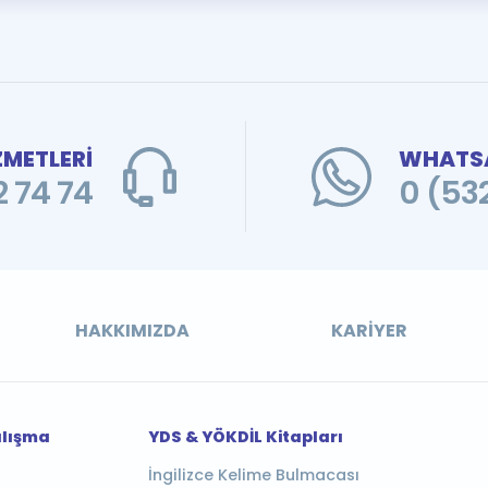
ZMETLERİ
WHATSA
 74 74
0 (53
HAKKIMIZDA
KARIYER
alışma
YDS & YÖKDİL Kitapları
İngilizce Kelime Bulmacası