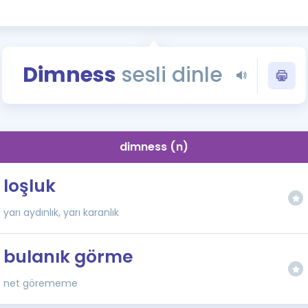
Kampanyalar
Eğitim ve Kitaplar
Blog
Dimness
sesli dinle
YDS - YÖKDİL Tüm S
İngilizce Gram
İngilizce Gramer
dimness (n)
loşluk
yarı aydınlık, yarı karanlık
bulanık görme
net görememe