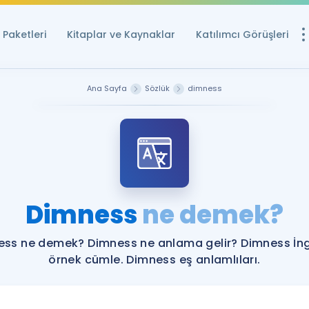
Paketleri
Kitaplar ve Kaynaklar
Katılımcı Görüşleri
Ücretsiz Kayna
Ana Sayfa
Sözlük
dimness
YDS ve YÖKDİL içi
Sözlük
İngilizce Sınavları
Puan Hesapla
Dimness
ne demek?
YDS ve YÖKDİL P
Remz
Rehberlik Aracı
ss ne demek? Dimness ne anlama gelir? Dimness İng
YDS ve YÖKDİL'e H
örnek cümle. Dimness eş anlamlıları.
ÖSYM Sınav Ta
Tüm ÖSYM Sınavl