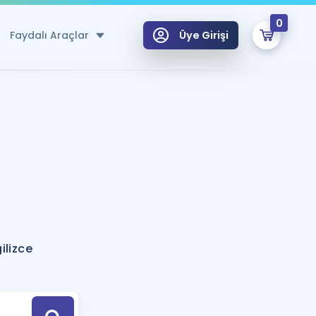
0
Faydalı Araçlar
Üye Girişi
klar
n Ücretsiz Kaynaklar
 için Özel Sözlük
Sepetin Şu An Boş.
ma
uan Hesaplama Aracı
i Hoca ile seni sınava hazırlayacak onlarca eğitim seni bekliyor!
Şifremi Hatırlamıyorum
GİRİŞ YAP
ilizce
azırlananlar için Öneriler
kvimi
ÜYE DEĞİLİM
arı Tek Takvimde