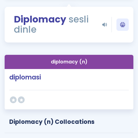
Puan Hesaplama
Diplomacy
sesli
Rehberlik Aracı
dinle
ÖSYM Sınav Takvimi
Kampanyalar
Blog
diplomacy (n)
İngilizce Gramer
diplomasi
Diplomacy (n) Collocations