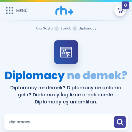
0
MENÜ
MENÜ
Üye Girişi
Ana Sayfa
Sözlük
diplomacy
Online Dersler
Sepetin Şu An Boş.
Çalışma Paketleri
Remzi Hoca ile seni sınava hazırlayacak onlarca eğitim seni
bekliyor!
Kitaplar ve Kaynaklar
GİRİŞ YAP
Diplomacy
ne demek?
Katılımcı Görüşleri
Şifremi Hatırlamıyorum
Diplomacy ne demek? Diplomacy ne anlama
gelir? Diplomacy İngilizce örnek cümle.
ÜYE DEĞİLİM
Faydalı Araçlar
Diplomacy eş anlamlıları.
Ücretsiz Kaynaklar
Blog
İngilizce Gramer
Hakkımızda
Kariyer
Sözlük
Soru & Cevap
İletişim