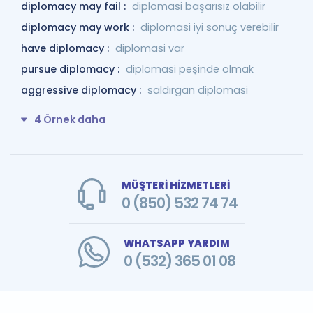
diplomacy may fail :
diplomasi başarısız olabilir
diplomacy may work :
diplomasi iyi sonuç verebilir
have diplomacy :
diplomasi var
pursue diplomacy :
diplomasi peşinde olmak
aggressive diplomacy :
saldırgan diplomasi
4 Örnek daha
MÜŞTERİ HİZMETLERİ
0 (850) 532 74 74
WHATSAPP YARDIM
0 (532) 365 01 08