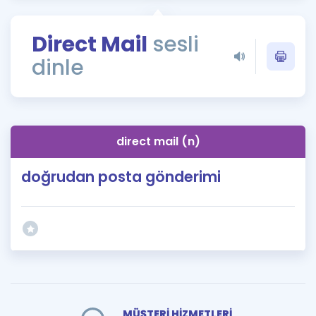
Puan Hesaplama
Direct Mail
sesli
Rehberlik Aracı
dinle
ÖSYM Sınav Takvimi
Kampanyalar
Blog
direct mail (n)
İngilizce Gramer
doğrudan posta gönderimi
MÜŞTERİ HİZMETLERİ