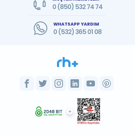
0 (850) 532 74 74
WHATSAPP YARDIM
0 (532) 365 01 08