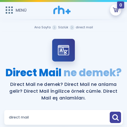
0
MENÜ
MENÜ
Üye Girişi
Ana Sayfa
Sözlük
direct mail
Online Dersler
Sepetin Şu An Boş.
Çalışma Paketleri
Remzi Hoca ile seni sınava hazırlayacak onlarca eğitim seni
bekliyor!
Kitaplar ve Kaynaklar
GİRİŞ YAP
Direct Mail
ne demek?
Katılımcı Görüşleri
Şifremi Hatırlamıyorum
Direct Mail ne demek? Direct Mail ne anlama
gelir? Direct Mail İngilizce örnek cümle. Direct
ÜYE DEĞİLİM
Faydalı Araçlar
Mail eş anlamlıları.
Ücretsiz Kaynaklar
Blog
İngilizce Gramer
Hakkımızda
Kariyer
Sözlük
Soru & Cevap
İletişim