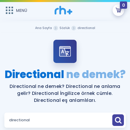
0
MENÜ
MENÜ
Üye Girişi
Ana Sayfa
Sözlük
directional
Online Dersler
Sepetin Şu An Boş.
Çalışma Paketleri
Remzi Hoca ile seni sınava hazırlayacak onlarca eğitim seni
bekliyor!
Kitaplar ve Kaynaklar
GİRİŞ YAP
Directional
ne demek?
Katılımcı Görüşleri
Şifremi Hatırlamıyorum
Directional ne demek? Directional ne anlama
gelir? Directional İngilizce örnek cümle.
ÜYE DEĞİLİM
Faydalı Araçlar
Directional eş anlamlıları.
Ücretsiz Kaynaklar
Blog
İngilizce Gramer
Hakkımızda
Kariyer
Sözlük
Soru & Cevap
İletişim