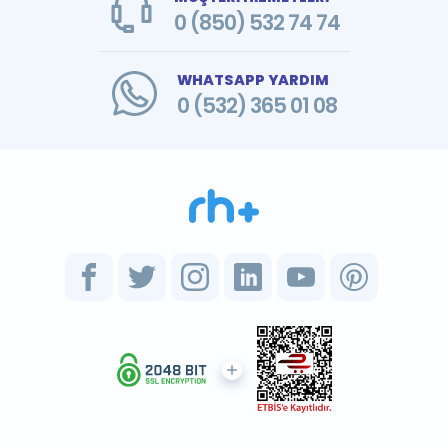
0 (850) 532 74 74
WHATSAPP YARDIM
0 (532) 365 01 08