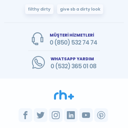
filthy dirty
give sb a dirty look
MÜŞTERİ HİZMETLERİ
0 (850) 532 74 74
WHATSAPP YARDIM
0 (532) 365 01 08