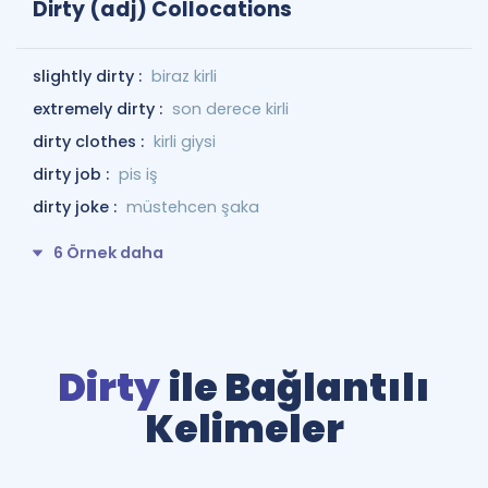
Dirty (adj) Collocations
slightly dirty :
biraz kirli
extremely dirty :
son derece kirli
dirty clothes :
kirli giysi
dirty job :
pis iş
dirty joke :
müstehcen şaka
6 Örnek daha
Dirty
ile Bağlantılı
Kelimeler