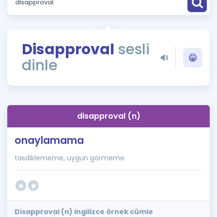
Puan Hesaplama
Rehberlik Aracı
Disapproval
sesli
ÖSYM Sınav Takvimi
dinle
Kampanyalar
Blog
disapproval (n)
İngilizce Gramer
onaylamama
tasdiklememe, uygun görmeme
Disapproval (n) ingilizce örnek cümle