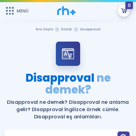
0
MENÜ
MENÜ
Üye Girişi
Ana Sayfa
Sözlük
disapproval
Online Dersler
Sepetin Şu An Boş.
Çalışma Paketleri
Remzi Hoca ile seni sınava hazırlayacak onlarca eğitim seni
bekliyor!
Kitaplar ve Kaynaklar
GİRİŞ YAP
Disapproval
ne
Katılımcı Görüşleri
demek?
Şifremi Hatırlamıyorum
ÜYE DEĞİLİM
Faydalı Araçlar
Disapproval ne demek? Disapproval ne anlama
gelir? Disapproval İngilizce örnek cümle.
Ücretsiz Kaynaklar
Blog
İngilizce Gramer
Disapproval eş anlamlıları.
Hakkımızda
Kariyer
Sözlük
Soru & Cevap
İletişim