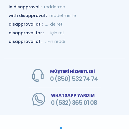
in disapproval :
reddetme
with disapproval :
reddetme ile
disapproval at :
...-de ret
disapproval for :
... için ret
disapproval of :
...-in reddi
MÜŞTERİ HİZMETLERİ
0 (850) 532 74 74
WHATSAPP YARDIM
0 (532) 365 01 08