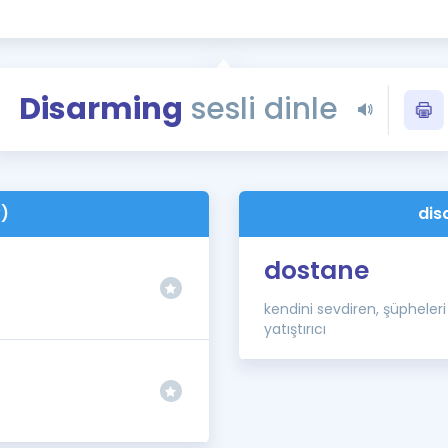
Kampanyalar
Eğitim ve Kitaplar
Blog
Disarming
sesli dinle
YDS - YÖKDİL Tüm S
İngilizce Gram
İngilizce Gramer
v)
dis
dostane
kendini sevdiren, şüpheleri
yatıştırıcı