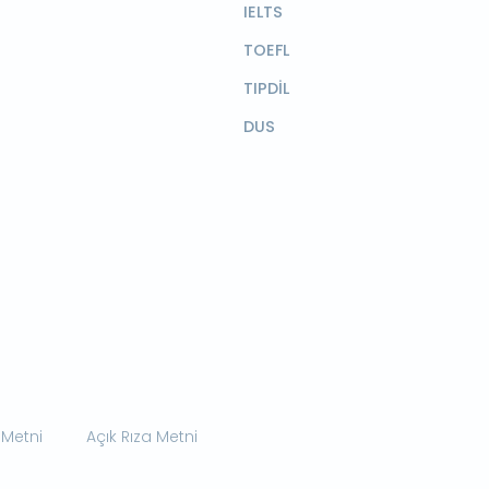
IELTS
TOEFL
TIPDİL
DUS
 Metni
Açık Rıza Metni