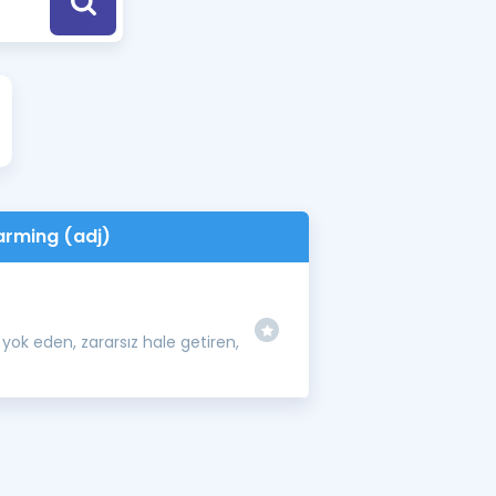
a Özel Fırsatlar
ınavlarla İlgili Haberler
er
 ve Konu Anlatımı
arming (adj)
 yok eden, zararsız hale getiren,