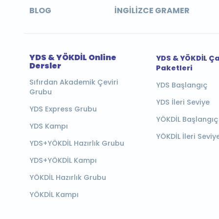
BLOG
İNGILIZCE GRAMER
YDS & YÖKDİL Online
YDS & YÖKDİL Ç
Dersler
Paketleri
Sıfırdan Akademik Çeviri
YDS Başlangıç
Grubu
YDS İleri Seviye
YDS Express Grubu
YÖKDİL Başlangıç
YDS Kampı
YÖKDİL İleri Seviy
YDS+YÖKDİL Hazırlık Grubu
YDS+YÖKDİL Kampı
YÖKDİL Hazırlık Grubu
YÖKDİL Kampı