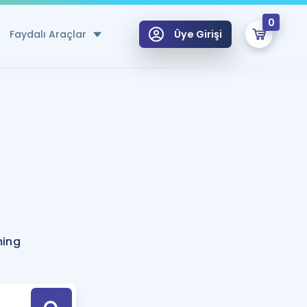
0
Faydalı Araçlar
Üye Girişi
klar
n Ücretsiz Kaynaklar
 için Özel Sözlük
Sepetin Şu An Boş.
ma
uan Hesaplama Aracı
i Hoca ile seni sınava hazırlayacak onlarca eğitim seni bekliyor!
Şifremi Hatırlamıyorum
GİRİŞ YAP
ming
azırlananlar için Öneriler
kvimi
ÜYE DEĞİLİM
arı Tek Takvimde