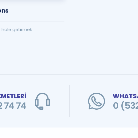
ons
z hale getirmek
ZMETLERİ
WHATSA
 74 74
0 (53