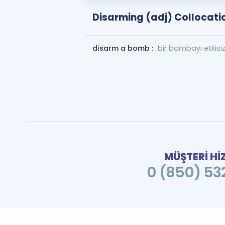
Disarming (adj) Collocati
disarm a bomb :
bir bombayı etkisi
MÜŞTERİ Hİ
0 (850) 532