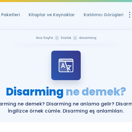
Paketleri
Kitaplar ve Kaynaklar
Katılımcı Görüşleri
Ücretsiz Kayna
Ana Sayfa
Sözlük
disarming
YDS ve YÖKDİL içi
Sözlük
İngilizce Sınavları
Puan Hesapla
Disarming
ne demek?
YDS ve YÖKDİL P
Remz
Rehberlik Aracı
arming ne demek? Disarming ne anlama gelir? Disar
YDS ve YÖKDİL'e H
İngilizce örnek cümle. Disarming eş anlamlıları.
ÖSYM Sınav Ta
Tüm ÖSYM Sınavl