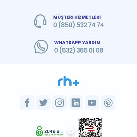
MÜŞTERİ HİZMETLERİ
0 (850) 532 74 74
WHATSAPP YARDIM
0 (532) 365 01 08