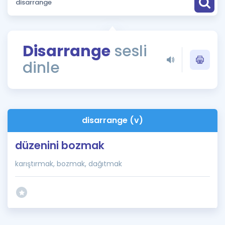
Puan Hesaplama
Rehberlik Aracı
Disarrange
sesli
ÖSYM Sınav Takvimi
dinle
Kampanyalar
Blog
disarrange (v)
İngilizce Gramer
düzenini bozmak
karıştırmak, bozmak, dağıtmak