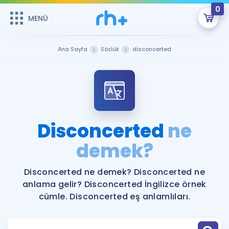
0
MENÜ
MENÜ
Üye Girişi
Ana Sayfa
Sözlük
disconcerted
Online Dersler
Sepetin Şu An Boş.
Çalışma Paketleri
Remzi Hoca ile seni sınava hazırlayacak onlarca eğitim seni
bekliyor!
Kitaplar ve Kaynaklar
GİRİŞ YAP
Disconcerted
ne
Katılımcı Görüşleri
demek?
Şifremi Hatırlamıyorum
ÜYE DEĞİLİM
Faydalı Araçlar
Disconcerted ne demek? Disconcerted ne
anlama gelir? Disconcerted İngilizce örnek
Ücretsiz Kaynaklar
Blog
İngilizce Gramer
cümle. Disconcerted eş anlamlıları.
Hakkımızda
Kariyer
Sözlük
Soru & Cevap
İletişim