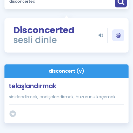
Puan Hesaplama
Rehberlik Aracı
Disconcerted
ÖSYM Sınav Takvimi
sesli dinle
Kampanyalar
Blog
disconcert (v)
İngilizce Gramer
telaşlandırmak
sinirlendirmek, endişelendirmek, huzurunu kaçırmak