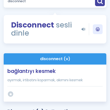
Puan Hesaplama
Rehberlik Aracı
Disconnect
sesli
ÖSYM Sınav Takvimi
dinle
Kampanyalar
Blog
disconnect (v)
İngilizce Gramer
bağlantıyı kesmek
ayırmak, irtibatını koparmak, akımını kesmek