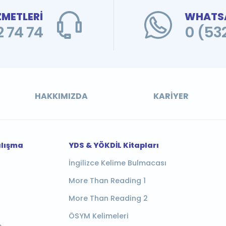
ZMETLERİ
WHATSA
 74 74
0 (53
HAKKIMIZDA
KARIYER
alışma
YDS & YÖKDİL Kitapları
İngilizce Kelime Bulmacası
More Than Reading 1
More Than Reading 2
ÖSYM Kelimeleri