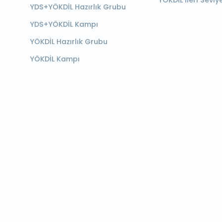
YÖKDİL İleri Seviy
YDS+YÖKDİL Hazırlık Grubu
YDS+YÖKDİL Kampı
YÖKDİL Hazırlık Grubu
YÖKDİL Kampı