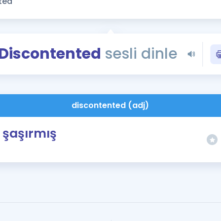
Kampanyalar
Eğitim ve Kitaplar
Blog
Discontented
sesli dinle
YDS - YÖKDİL Tüm S
İngilizce Gram
İngilizce Gramer
discontented (adj)
şaşırmış