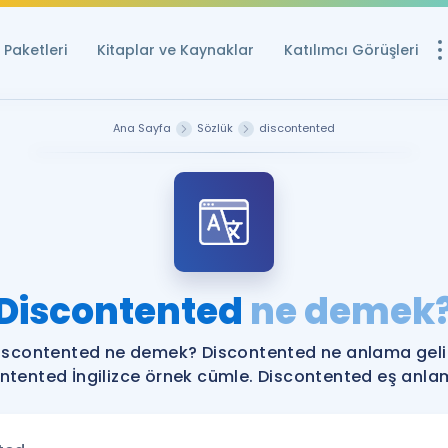
Paketleri
Kitaplar ve Kaynaklar
Katılımcı Görüşleri
Ücretsiz Kayna
Ana Sayfa
Sözlük
discontented
YDS ve YÖKDİL içi
Sözlük
İngilizce Sınavları
Puan Hesapla
Discontented
ne demek
YDS ve YÖKDİL P
Remz
Rehberlik Aracı
iscontented ne demek? Discontented ne anlama geli
YDS ve YÖKDİL'e H
ntented İngilizce örnek cümle. Discontented eş anlaml
ÖSYM Sınav Ta
Tüm ÖSYM Sınavl