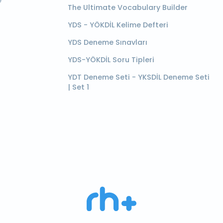
e
The Ultimate Vocabulary Builder
YDS - YÖKDİL Kelime Defteri
YDS Deneme Sınavları
YDS-YÖKDİL Soru Tipleri
YDT Deneme Seti - YKSDİL Deneme Seti
| Set 1