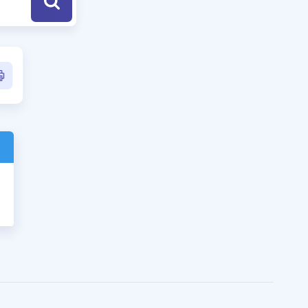
a Özel Fırsatlar
ınavlarla İlgili Haberler
er
 ve Konu Anlatımı