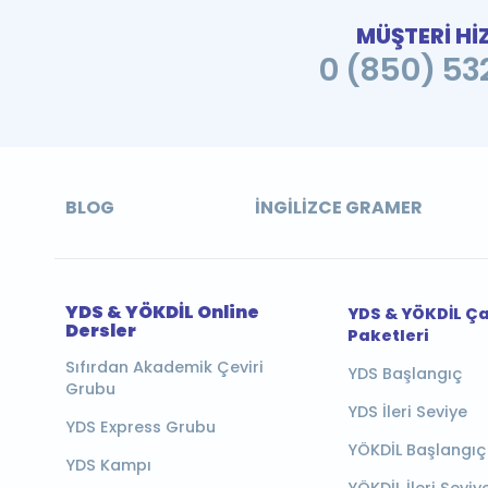
MÜŞTERİ Hİ
0 (850) 532
BLOG
İNGILIZCE GRAMER
YDS & YÖKDİL Online
YDS & YÖKDİL Ç
Dersler
Paketleri
Sıfırdan Akademik Çeviri
YDS Başlangıç
Grubu
YDS İleri Seviye
YDS Express Grubu
YÖKDİL Başlangıç
YDS Kampı