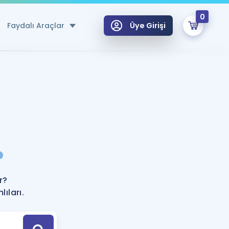
0
Faydalı Araçlar
Üye Girişi
klar
n Ücretsiz Kaynaklar
 için Özel Sözlük
Sepetin Şu An Boş.
ma
?
uan Hesaplama Aracı
i Hoca ile seni sınava hazırlayacak onlarca eğitim seni bekliyor!
Şifremi Hatırlamıyorum
GİRİŞ YAP
r?
azırlananlar için Öneriler
ıları.
kvimi
ÜYE DEĞİLİM
arı Tek Takvimde