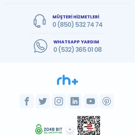
MÜŞTERİ HİZMETLERİ
0 (850) 532 74 74
WHATSAPP YARDIM
0 (532) 365 01 08