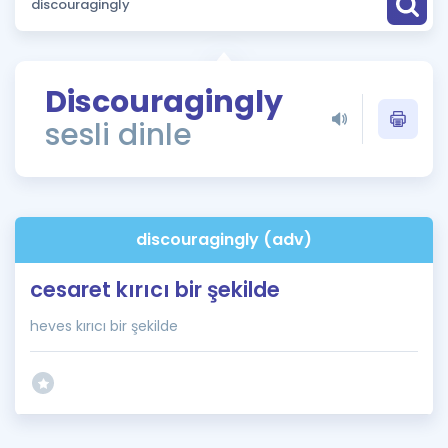
Puan Hesaplama
Rehberlik Aracı
Discouragingly
ÖSYM Sınav Takvimi
sesli dinle
Kampanyalar
Blog
discouragingly (adv)
İngilizce Gramer
cesaret kırıcı bir şekilde
heves kırıcı bir şekilde