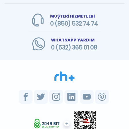
MÜŞTERİ HİZMETLERİ
0 (850) 532 74 74
WHATSAPP YARDIM
0 (532) 365 01 08