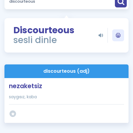
Puan Hesaplama
Rehberlik Aracı
Discourteous
ÖSYM Sınav Takvimi
sesli dinle
Kampanyalar
Blog
discourteous (adj)
İngilizce Gramer
nezaketsiz
saygısız, kaba