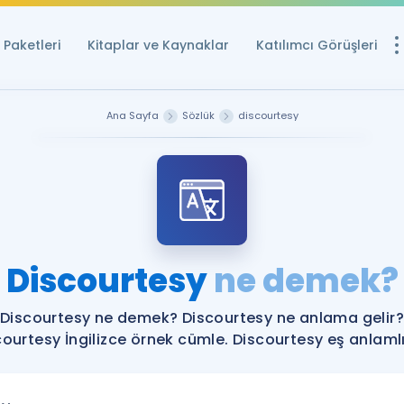
Paketleri
Kitaplar ve Kaynaklar
Katılımcı Görüşleri
Ücretsiz Kayna
Ana Sayfa
Sözlük
discourtesy
YDS ve YÖKDİL içi
Sözlük
İngilizce Sınavları
Puan Hesapla
Discourtesy
ne demek?
YDS ve YÖKDİL P
Remz
Rehberlik Aracı
Discourtesy ne demek? Discourtesy ne anlama gelir?
YDS ve YÖKDİL'e H
courtesy İngilizce örnek cümle. Discourtesy eş anlamlıl
ÖSYM Sınav Ta
Tüm ÖSYM Sınavl