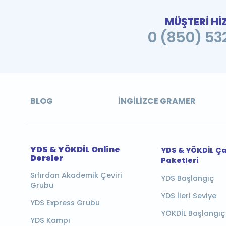
MÜŞTERİ Hİ
0 (850) 532
BLOG
İNGILIZCE GRAMER
YDS & YÖKDİL Online
YDS & YÖKDİL Ç
Dersler
Paketleri
Sıfırdan Akademik Çeviri
YDS Başlangıç
Grubu
YDS İleri Seviye
YDS Express Grubu
YÖKDİL Başlangıç
YDS Kampı