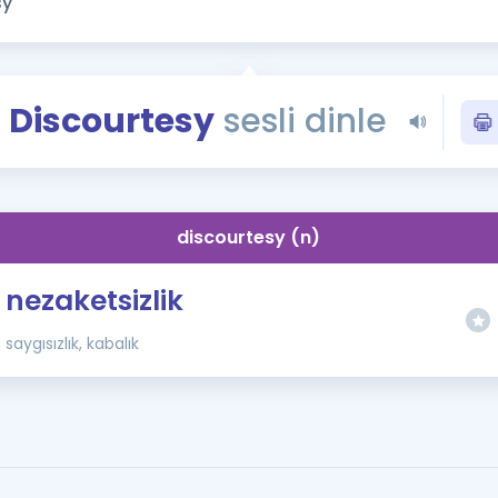
Kampanyalar
Eğitim ve Kitaplar
Blog
Discourtesy
sesli dinle
YDS - YÖKDİL Tüm S
İngilizce Gram
İngilizce Gramer
discourtesy (n)
nezaketsizlik
saygısızlık, kabalık