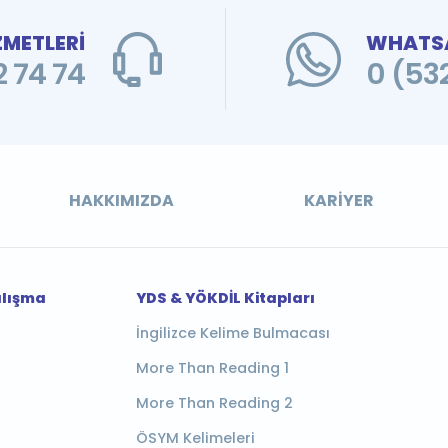
ZMETLERİ
WHATSA
 74 74
0 (53
HAKKIMIZDA
KARIYER
alışma
YDS & YÖKDİL Kitapları
İngilizce Kelime Bulmacası
More Than Reading 1
More Than Reading 2
ÖSYM Kelimeleri