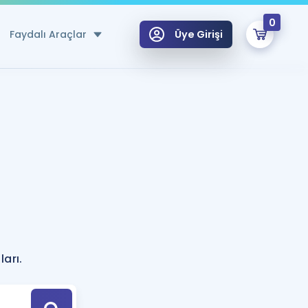
0
Faydalı Araçlar
Üye Girişi
klar
n Ücretsiz Kaynaklar
 için Özel Sözlük
Sepetin Şu An Boş.
ma
uan Hesaplama Aracı
i Hoca ile seni sınava hazırlayacak onlarca eğitim seni bekliyor!
Şifremi Hatırlamıyorum
GİRİŞ YAP
azırlananlar için Öneriler
arı.
kvimi
ÜYE DEĞİLİM
arı Tek Takvimde