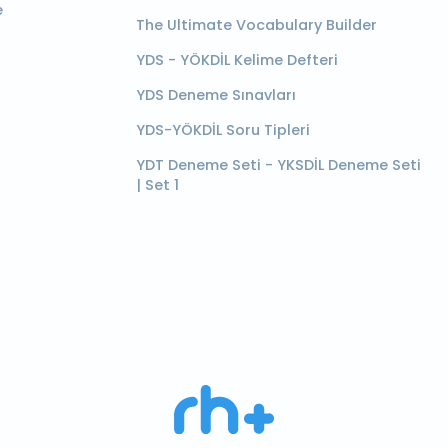
e
The Ultimate Vocabulary Builder
YDS - YÖKDİL Kelime Defteri
YDS Deneme Sınavları
YDS-YÖKDİL Soru Tipleri
YDT Deneme Seti - YKSDİL Deneme Seti
| Set 1