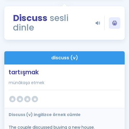
Puan Hesaplama
Discuss
sesli
Rehberlik Aracı
dinle
ÖSYM Sınav Takvimi
Kampanyalar
Blog
discuss (v)
İngilizce Gramer
tartışmak
münâkaşa etmek
Discuss (v) ingilizce örnek cümle
The couple discussed buying a new house.