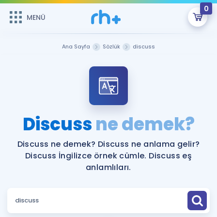
0
MENÜ
MENÜ
Üye Girişi
Ana Sayfa
Sözlük
discuss
Online Dersler
Sepetin Şu An Boş.
Çalışma Paketleri
Remzi Hoca ile seni sınava hazırlayacak onlarca eğitim seni
bekliyor!
Kitaplar ve Kaynaklar
GİRİŞ YAP
Discuss
ne demek?
Katılımcı Görüşleri
Şifremi Hatırlamıyorum
Discuss ne demek? Discuss ne anlama gelir?
Discuss İngilizce örnek cümle. Discuss eş
ÜYE DEĞİLİM
Faydalı Araçlar
anlamlıları.
Ücretsiz Kaynaklar
Blog
İngilizce Gramer
Hakkımızda
Kariyer
Sözlük
Soru & Cevap
İletişim