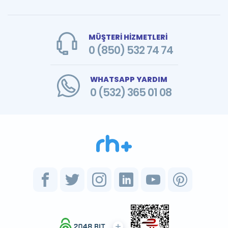
MÜŞTERİ HİZMETLERİ
0 (850) 532 74 74
WHATSAPP YARDIM
0 (532) 365 01 08