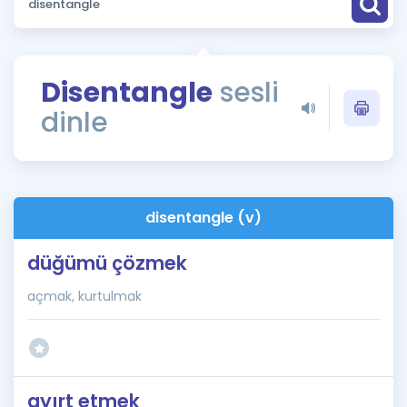
Puan Hesaplama
Rehberlik Aracı
Disentangle
sesli
ÖSYM Sınav Takvimi
dinle
Kampanyalar
Blog
disentangle (v)
İngilizce Gramer
düğümü çözmek
açmak, kurtulmak
ayırt etmek