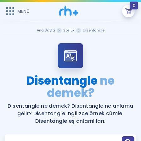
0
MENÜ
MENÜ
Üye Girişi
Ana Sayfa
Sözlük
disentangle
Online Dersler
Sepetin Şu An Boş.
Çalışma Paketleri
Remzi Hoca ile seni sınava hazırlayacak onlarca eğitim seni
bekliyor!
Kitaplar ve Kaynaklar
GİRİŞ YAP
Disentangle
ne
Katılımcı Görüşleri
demek?
Şifremi Hatırlamıyorum
ÜYE DEĞİLİM
Faydalı Araçlar
Disentangle ne demek? Disentangle ne anlama
gelir? Disentangle İngilizce örnek cümle.
Ücretsiz Kaynaklar
Blog
İngilizce Gramer
Disentangle eş anlamlıları.
Hakkımızda
Kariyer
Sözlük
Soru & Cevap
İletişim