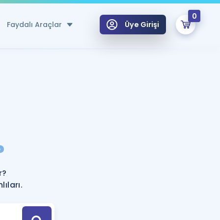
0
Faydalı Araçlar
Üye Girişi
klar
n Ücretsiz Kaynaklar
 için Özel Sözlük
Sepetin Şu An Boş.
ma
?
uan Hesaplama Aracı
i Hoca ile seni sınava hazırlayacak onlarca eğitim seni bekliyor!
Şifremi Hatırlamıyorum
GİRİŞ YAP
r?
azırlananlar için Öneriler
ıları.
kvimi
ÜYE DEĞİLİM
arı Tek Takvimde