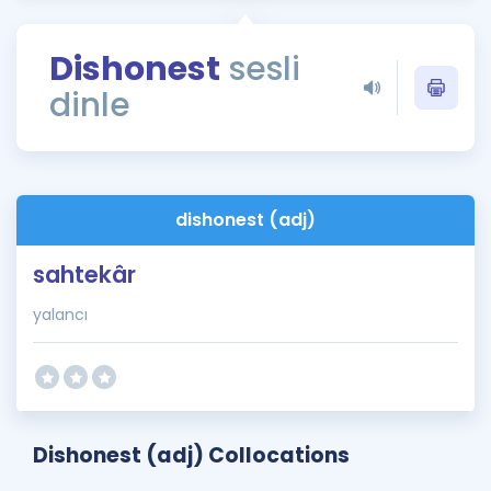
Puan Hesaplama
Dishonest
sesli
Rehberlik Aracı
dinle
ÖSYM Sınav Takvimi
Kampanyalar
Blog
dishonest (adj)
İngilizce Gramer
sahtekâr
yalancı
Dishonest (adj) Collocations