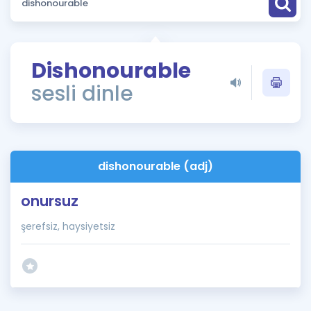
Puan Hesaplama
Rehberlik Aracı
Dishonourable
ÖSYM Sınav Takvimi
sesli dinle
Kampanyalar
Blog
dishonourable (adj)
İngilizce Gramer
onursuz
şerefsiz, haysiyetsiz