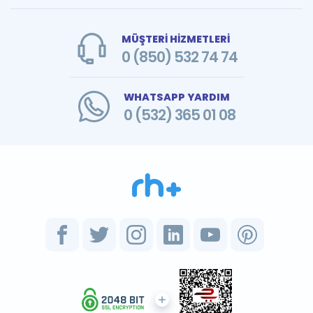
MÜŞTERİ HİZMETLERİ
0 (850) 532 74 74
WHATSAPP YARDIM
0 (532) 365 01 08