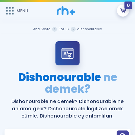
0
MENÜ
MENÜ
Üye Girişi
Ana Sayfa
Sözlük
dishonourable
Online Dersler
Sepetin Şu An Boş.
Çalışma Paketleri
Remzi Hoca ile seni sınava hazırlayacak onlarca eğitim seni
bekliyor!
Kitaplar ve Kaynaklar
GİRİŞ YAP
Dishonourable
ne
Katılımcı Görüşleri
demek?
Şifremi Hatırlamıyorum
ÜYE DEĞİLİM
Faydalı Araçlar
Dishonourable ne demek? Dishonourable ne
anlama gelir? Dishonourable İngilizce örnek
Ücretsiz Kaynaklar
Blog
İngilizce Gramer
cümle. Dishonourable eş anlamlıları.
Hakkımızda
Kariyer
Sözlük
Soru & Cevap
İletişim