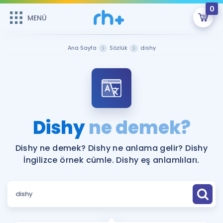
0
MENÜ
MENÜ
Üye Girişi
Ana Sayfa
Sözlük
dishy
Online Dersler
Sepetin Şu An Boş.
Çalışma Paketleri
Remzi Hoca ile seni sınava hazırlayacak onlarca eğitim seni
bekliyor!
Kitaplar ve Kaynaklar
GİRİŞ YAP
Dishy
ne demek?
Katılımcı Görüşleri
Şifremi Hatırlamıyorum
Dishy ne demek? Dishy ne anlama gelir? Dishy
İngilizce örnek cümle. Dishy eş anlamlıları.
ÜYE DEĞİLİM
Faydalı Araçlar
Ücretsiz Kaynaklar
Blog
İngilizce Gramer
Hakkımızda
Kariyer
Sözlük
Soru & Cevap
İletişim