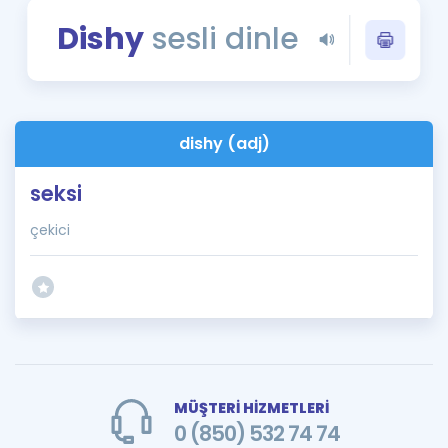
Puan Hesaplama
Dishy
sesli dinle
Rehberlik Aracı
ÖSYM Sınav Takvimi
dishy (adj)
Kampanyalar
seksi
Blog
çekici
İngilizce Gramer
MÜŞTERİ HİZMETLERİ
0 (850) 532 74 74