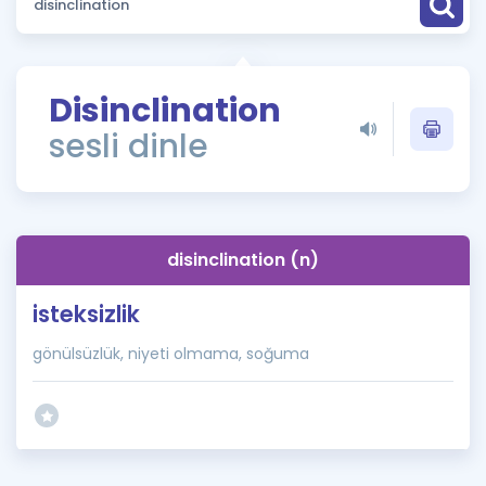
Puan Hesaplama
Rehberlik Aracı
Disinclination
ÖSYM Sınav Takvimi
sesli dinle
Kampanyalar
Blog
disinclination (n)
İngilizce Gramer
isteksizlik
gönülsüzlük, niyeti olmama, soğuma