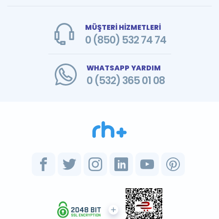
MÜŞTERİ HİZMETLERİ
0 (850) 532 74 74
WHATSAPP YARDIM
0 (532) 365 01 08