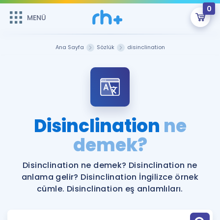
0
MENÜ
MENÜ
Üye Girişi
Ana Sayfa
Sözlük
disinclination
Online Dersler
Sepetin Şu An Boş.
Çalışma Paketleri
Remzi Hoca ile seni sınava hazırlayacak onlarca eğitim seni
bekliyor!
Kitaplar ve Kaynaklar
GİRİŞ YAP
Disinclination
ne
Katılımcı Görüşleri
demek?
Şifremi Hatırlamıyorum
ÜYE DEĞİLİM
Faydalı Araçlar
Disinclination ne demek? Disinclination ne
anlama gelir? Disinclination İngilizce örnek
Ücretsiz Kaynaklar
Blog
İngilizce Gramer
cümle. Disinclination eş anlamlıları.
Hakkımızda
Kariyer
Sözlük
Soru & Cevap
İletişim