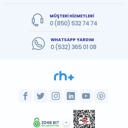
MÜŞTERİ HİZMETLERİ
0 (850) 532 74 74
WHATSAPP YARDIM
0 (532) 365 01 08