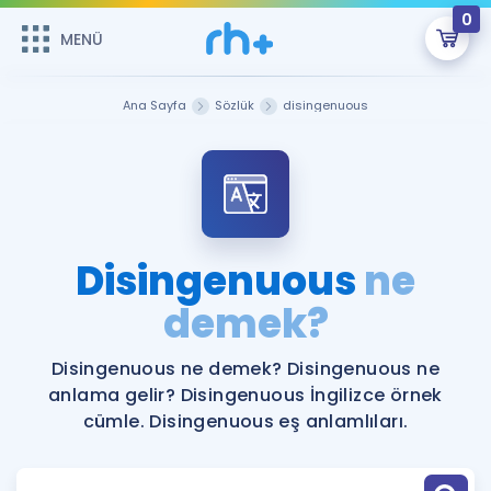
0
MENÜ
MENÜ
Üye Girişi
Ana Sayfa
Sözlük
disingenuous
Online Dersler
Sepetin Şu An Boş.
Çalışma Paketleri
Remzi Hoca ile seni sınava hazırlayacak onlarca eğitim seni
bekliyor!
Kitaplar ve Kaynaklar
GİRİŞ YAP
Disingenuous
ne
Katılımcı Görüşleri
demek?
Şifremi Hatırlamıyorum
ÜYE DEĞİLİM
Faydalı Araçlar
Disingenuous ne demek? Disingenuous ne
anlama gelir? Disingenuous İngilizce örnek
Ücretsiz Kaynaklar
Blog
İngilizce Gramer
cümle. Disingenuous eş anlamlıları.
Hakkımızda
Kariyer
Sözlük
Soru & Cevap
İletişim