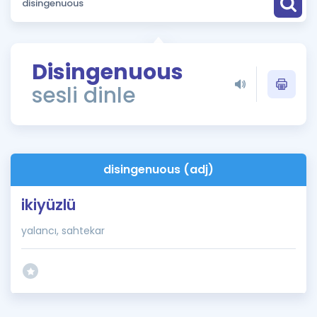
Puan Hesaplama
Rehberlik Aracı
Disingenuous
ÖSYM Sınav Takvimi
sesli dinle
Kampanyalar
Blog
disingenuous (adj)
İngilizce Gramer
ikiyüzlü
yalancı, sahtekar