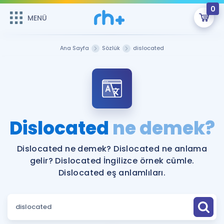
0
MENÜ
MENÜ
Üye Girişi
Ana Sayfa
Sözlük
dislocated
Online Dersler
Sepetin Şu An Boş.
Çalışma Paketleri
Remzi Hoca ile seni sınava hazırlayacak onlarca eğitim seni
bekliyor!
Kitaplar ve Kaynaklar
GİRİŞ YAP
Dislocated
ne demek?
Katılımcı Görüşleri
Şifremi Hatırlamıyorum
Dislocated ne demek? Dislocated ne anlama
gelir? Dislocated İngilizce örnek cümle.
ÜYE DEĞİLİM
Faydalı Araçlar
Dislocated eş anlamlıları.
Ücretsiz Kaynaklar
Blog
İngilizce Gramer
Hakkımızda
Kariyer
Sözlük
Soru & Cevap
İletişim