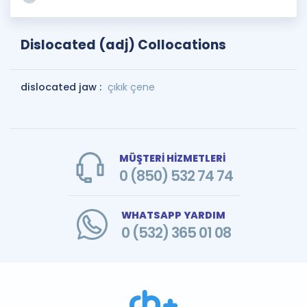
Dislocated (adj) Collocations
dislocated jaw :
çıkık çene
MÜŞTERİ HİZMETLERİ
0 (850) 532 74 74
WHATSAPP YARDIM
0 (532) 365 01 08