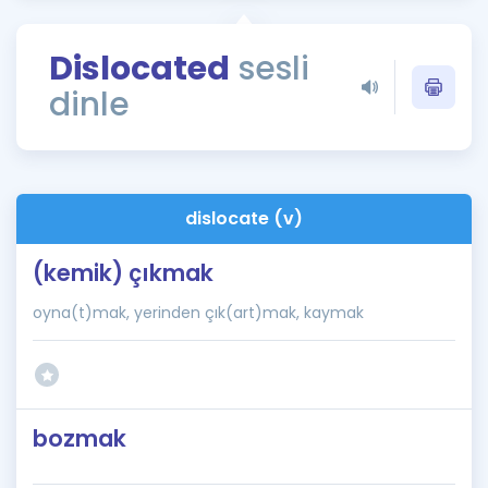
Puan Hesaplama
Dislocated
sesli
Rehberlik Aracı
dinle
ÖSYM Sınav Takvimi
Kampanyalar
Blog
dislocate (v)
İngilizce Gramer
(kemik) çıkmak
oyna(t)mak, yerinden çık(art)mak, kaymak
bozmak