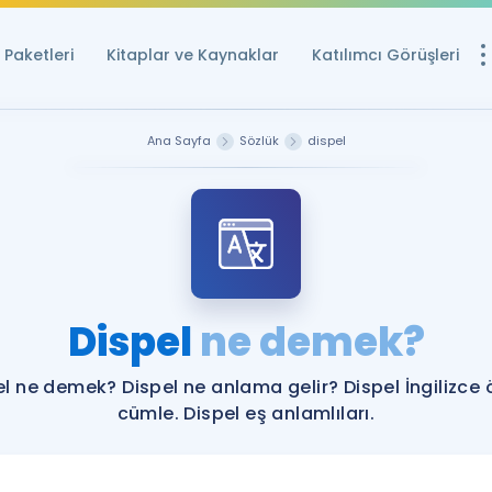
Paketleri
Kitaplar ve Kaynaklar
Katılımcı Görüşleri
Ücretsiz Kayna
Ana Sayfa
Sözlük
dispel
YDS ve YÖKDİL içi
Sözlük
İngilizce Sınavları
Puan Hesapla
Dispel
ne demek?
YDS ve YÖKDİL P
Remz
Rehberlik Aracı
el ne demek? Dispel ne anlama gelir? Dispel İngilizce 
YDS ve YÖKDİL'e H
cümle. Dispel eş anlamlıları.
ÖSYM Sınav Ta
Tüm ÖSYM Sınavl