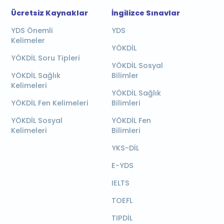
Ücretsiz Kaynaklar
İngilizce Sınavlar
YDS Önemli
YDS
Kelimeler
YÖKDİL
YÖKDİL Soru Tipleri
YÖKDİL Sosyal
YÖKDİL Sağlık
Bilimler
Kelimeleri
YÖKDİL Sağlık
YÖKDİL Fen Kelimeleri
Bilimleri
YÖKDİL Sosyal
YÖKDİL Fen
Kelimeleri
Bilimleri
YKS-DİL
E-YDS
IELTS
TOEFL
TIPDİL