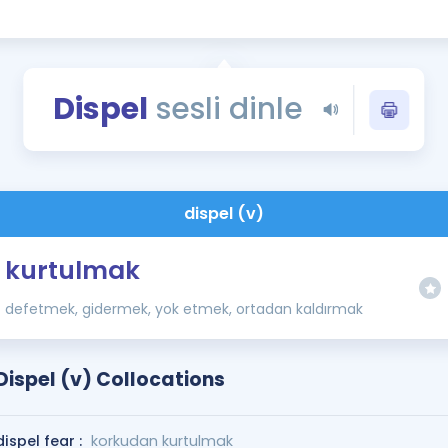
Kampanyalar
Eğitim ve Kitaplar
Blog
Dispel
sesli dinle
YDS - YÖKDİL Tüm S
İngilizce Gram
İngilizce Gramer
dispel (v)
kurtulmak
defetmek, gidermek, yok etmek, ortadan kaldırmak
Dispel (v) Collocations
dispel fear :
korkudan kurtulmak