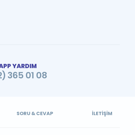
PP YARDIM
2) 365 01 08
SORU & CEVAP
İLETIŞIM