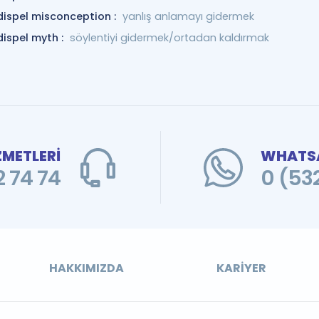
dispel misconception :
yanlış anlamayı gidermek
dispel myth :
söylentiyi gidermek/ortadan kaldırmak
ZMETLERİ
WHATSA
 74 74
0 (53
HAKKIMIZDA
KARIYER