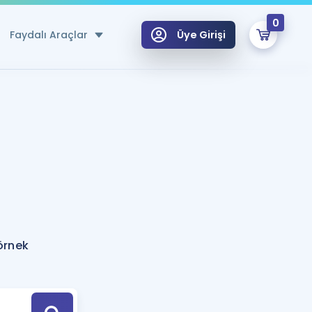
0
Faydalı Araçlar
Üye Girişi
klar
n Ücretsiz Kaynaklar
 için Özel Sözlük
Sepetin Şu An Boş.
ma
uan Hesaplama Aracı
i Hoca ile seni sınava hazırlayacak onlarca eğitim seni bekliyor!
Şifremi Hatırlamıyorum
GİRİŞ YAP
örnek
azırlananlar için Öneriler
kvimi
ÜYE DEĞİLİM
arı Tek Takvimde