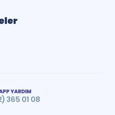
eler
PP YARDIM
2) 365 01 08