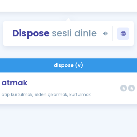
Kampanyalar
Eğitim ve Kitaplar
Blog
Dispose
sesli dinle
YDS - YÖKDİL Tüm S
İngilizce Gram
İngilizce Gramer
dispose (v)
atmak
atıp kurtulmak, elden çıkarmak, kurtulmak