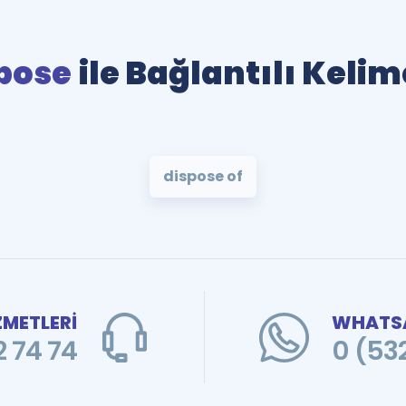
pose
ile Bağlantılı Kelim
dispose of
ZMETLERİ
WHATSA
 74 74
0 (53