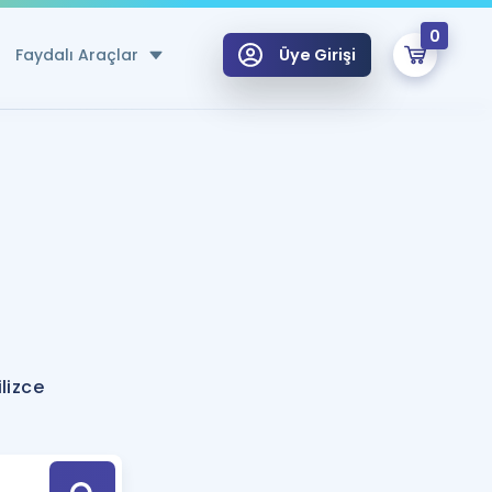
0
Faydalı Araçlar
Üye Girişi
klar
n Ücretsiz Kaynaklar
 için Özel Sözlük
Sepetin Şu An Boş.
ma
uan Hesaplama Aracı
i Hoca ile seni sınava hazırlayacak onlarca eğitim seni bekliyor!
Şifremi Hatırlamıyorum
GİRİŞ YAP
lizce
azırlananlar için Öneriler
kvimi
ÜYE DEĞİLİM
arı Tek Takvimde