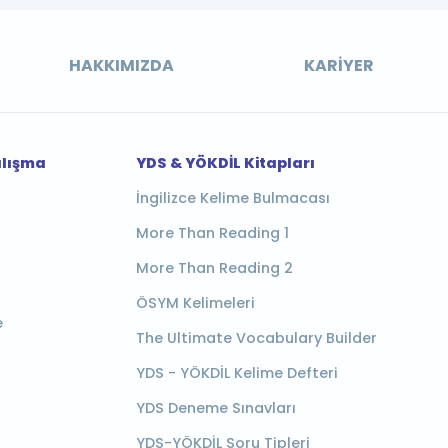
HAKKIMIZDA
KARIYER
alışma
YDS & YÖKDİL Kitapları
İngilizce Kelime Bulmacası
More Than Reading 1
More Than Reading 2
ÖSYM Kelimeleri
e
The Ultimate Vocabulary Builder
YDS - YÖKDİL Kelime Defteri
YDS Deneme Sınavları
YDS-YÖKDİL Soru Tipleri