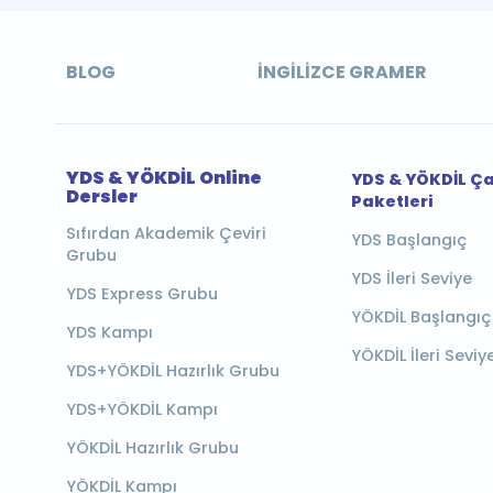
BLOG
İNGILIZCE GRAMER
YDS & YÖKDİL Online
YDS & YÖKDİL Ç
Dersler
Paketleri
Sıfırdan Akademik Çeviri
YDS Başlangıç
Grubu
YDS İleri Seviye
YDS Express Grubu
YÖKDİL Başlangıç
YDS Kampı
YÖKDİL İleri Seviy
YDS+YÖKDİL Hazırlık Grubu
YDS+YÖKDİL Kampı
YÖKDİL Hazırlık Grubu
YÖKDİL Kampı