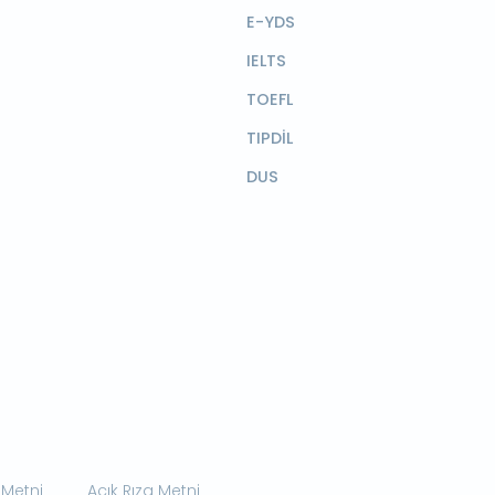
E-YDS
IELTS
TOEFL
TIPDİL
DUS
 Metni
Açık Rıza Metni