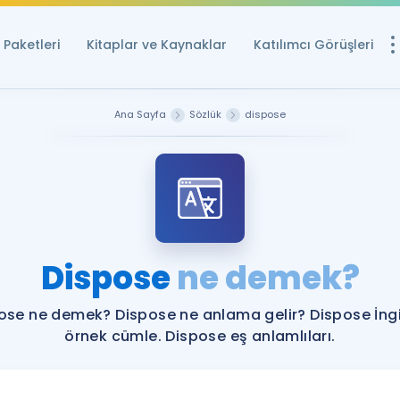
Paketleri
Kitaplar ve Kaynaklar
Katılımcı Görüşleri
Ücretsiz Kayna
Ana Sayfa
Sözlük
dispose
YDS ve YÖKDİL içi
Sözlük
İngilizce Sınavları
Puan Hesapla
Dispose
ne demek?
YDS ve YÖKDİL P
Remz
Rehberlik Aracı
ose ne demek? Dispose ne anlama gelir? Dispose İngi
YDS ve YÖKDİL'e H
örnek cümle. Dispose eş anlamlıları.
ÖSYM Sınav Ta
Tüm ÖSYM Sınavl