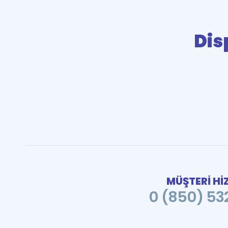
Dis
MÜŞTERİ Hİ
0 (850) 532