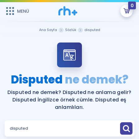
0
MENÜ
MENÜ
Üye Girişi
Ana Sayfa
Sözlük
disputed
Online Dersler
Sepetin Şu An Boş.
Çalışma Paketleri
Remzi Hoca ile seni sınava hazırlayacak onlarca eğitim seni
bekliyor!
Kitaplar ve Kaynaklar
GİRİŞ YAP
Disputed
ne demek?
Katılımcı Görüşleri
Şifremi Hatırlamıyorum
Disputed ne demek? Disputed ne anlama gelir?
Disputed İngilizce örnek cümle. Disputed eş
ÜYE DEĞİLİM
Faydalı Araçlar
anlamlıları.
Ücretsiz Kaynaklar
Blog
İngilizce Gramer
Hakkımızda
Kariyer
Sözlük
Soru & Cevap
İletişim