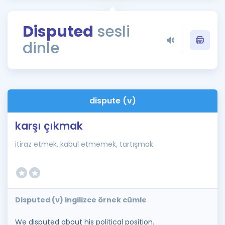
Puan Hesaplama
Disputed
sesli
Rehberlik Aracı
dinle
ÖSYM Sınav Takvimi
Kampanyalar
Blog
dispute (v)
İngilizce Gramer
karşı çıkmak
itiraz etmek, kabul etmemek, tartışmak
Disputed (v) ingilizce örnek cümle
We disputed about his political position.