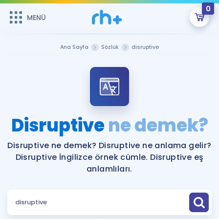
0
MENÜ
MENÜ
Üye Girişi
Ana Sayfa
Sözlük
disruptive
Online Dersler
Sepetin Şu An Boş.
Çalışma Paketleri
Remzi Hoca ile seni sınava hazırlayacak onlarca eğitim seni
bekliyor!
Kitaplar ve Kaynaklar
GİRİŞ YAP
Disruptive
ne demek?
Katılımcı Görüşleri
Şifremi Hatırlamıyorum
Disruptive ne demek? Disruptive ne anlama gelir?
Disruptive İngilizce örnek cümle. Disruptive eş
ÜYE DEĞİLİM
Faydalı Araçlar
anlamlıları.
Ücretsiz Kaynaklar
Blog
İngilizce Gramer
Hakkımızda
Kariyer
Sözlük
Soru & Cevap
İletişim