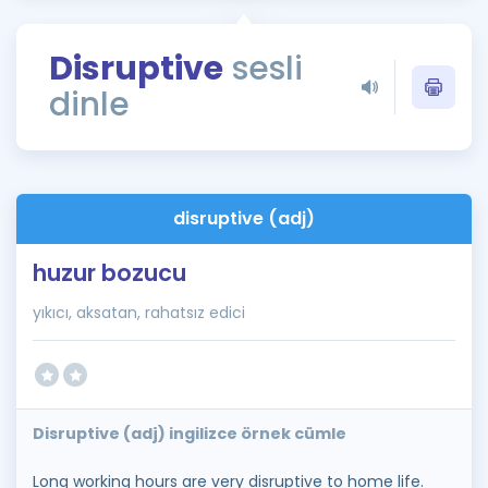
Puan Hesaplama
Disruptive
sesli
Rehberlik Aracı
dinle
ÖSYM Sınav Takvimi
Kampanyalar
Blog
disruptive (adj)
İngilizce Gramer
huzur bozucu
yıkıcı, aksatan, rahatsız edici
Disruptive (adj) ingilizce örnek cümle
Long working hours are very disruptive to home life.