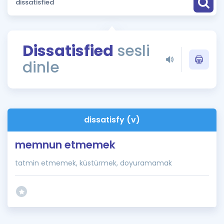
Puan Hesaplama
Rehberlik Aracı
Dissatisfied
sesli
ÖSYM Sınav Takvimi
dinle
Kampanyalar
Blog
dissatisfy (v)
İngilizce Gramer
memnun etmemek
tatmin etmemek, küstürmek, doyuramamak