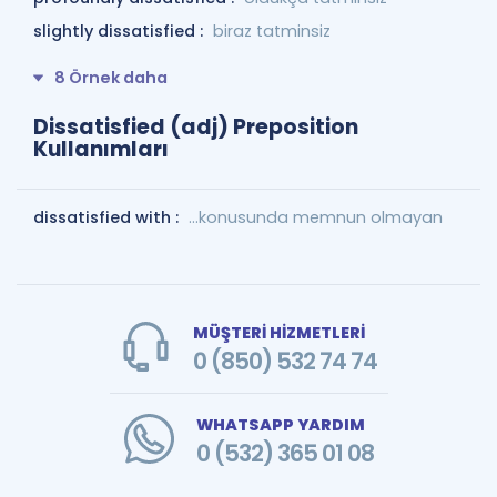
slightly dissatisfied :
biraz tatminsiz
8 Örnek daha
Dissatisfied (adj) Preposition
Kullanımları
dissatisfied with :
...konusunda memnun olmayan
MÜŞTERİ HİZMETLERİ
0 (850) 532 74 74
WHATSAPP YARDIM
0 (532) 365 01 08