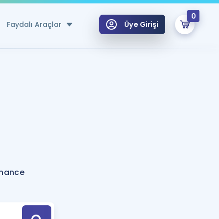
0
Faydalı Araçlar
Üye Girişi
klar
n Ücretsiz Kaynaklar
 için Özel Sözlük
Sepetin Şu An Boş.
ma
uan Hesaplama Aracı
i Hoca ile seni sınava hazırlayacak onlarca eğitim seni bekliyor!
Şifremi Hatırlamıyorum
GİRİŞ YAP
onance
azırlananlar için Öneriler
kvimi
ÜYE DEĞİLİM
arı Tek Takvimde