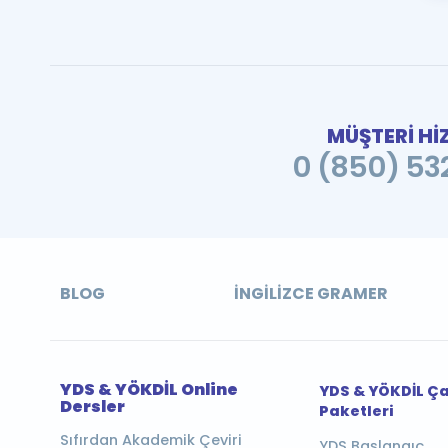
MÜŞTERİ Hİ
0 (850) 532
BLOG
İNGILIZCE GRAMER
YDS & YÖKDİL Online
YDS & YÖKDİL Ç
Dersler
Paketleri
Sıfırdan Akademik Çeviri
YDS Başlangıç