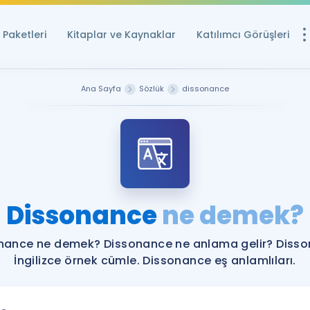
Paketleri
Kitaplar ve Kaynaklar
Katılımcı Görüşleri
Ücretsiz Kayna
Ana Sayfa
Sözlük
dissonance
YDS ve YÖKDİL içi
Sözlük
İngilizce Sınavları
Puan Hesapla
Dissonance
ne demek?
YDS ve YÖKDİL P
Remz
Rehberlik Aracı
nance ne demek? Dissonance ne anlama gelir? Diss
YDS ve YÖKDİL'e H
İngilizce örnek cümle. Dissonance eş anlamlıları.
ÖSYM Sınav Ta
Tüm ÖSYM Sınavl