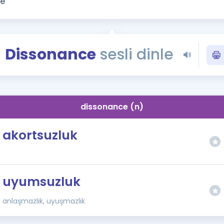
Kampanyalar
Eğitim ve Kitaplar
Blog
Dissonance
sesli dinle
YDS - YÖKDİL Tüm S
İngilizce Gram
İngilizce Gramer
dissonance (n)
akortsuzluk
uyumsuzluk
anlaşmazlık, uyuşmazlık