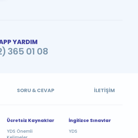
PP YARDIM
2) 365 01 08
SORU & CEVAP
İLETIŞIM
Ücretsiz Kaynaklar
İngilizce Sınavlar
YDS Önemli
YDS
Kelimeler