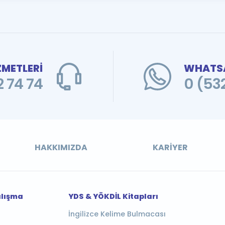
ZMETLERİ
WHATSA
 74 74
0 (53
HAKKIMIZDA
KARIYER
alışma
YDS & YÖKDİL Kitapları
İngilizce Kelime Bulmacası