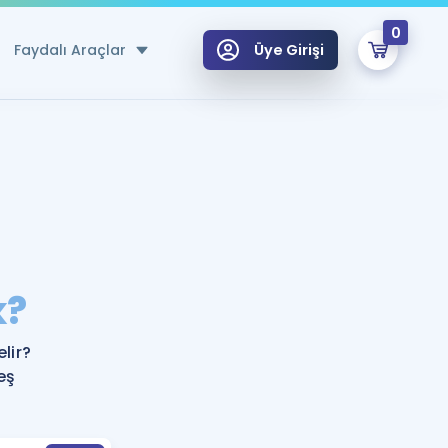
0
Faydalı Araçlar
Üye Girişi
klar
n Ücretsiz Kaynaklar
 için Özel Sözlük
Sepetin Şu An Boş.
ma
k?
uan Hesaplama Aracı
i Hoca ile seni sınava hazırlayacak onlarca eğitim seni bekliyor!
Şifremi Hatırlamıyorum
GİRİŞ YAP
lir?
azırlananlar için Öneriler
eş
kvimi
ÜYE DEĞİLİM
arı Tek Takvimde