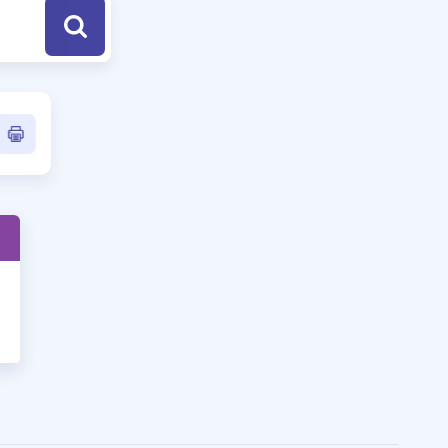
a Özel Fırsatlar
ınavlarla İlgili Haberler
er
 ve Konu Anlatımı