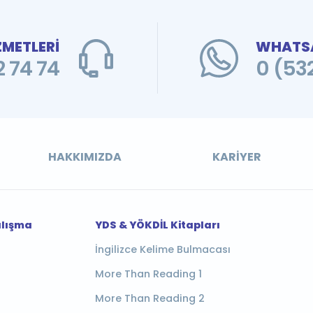
ZMETLERİ
WHATSA
 74 74
0 (53
HAKKIMIZDA
KARIYER
alışma
YDS & YÖKDİL Kitapları
İngilizce Kelime Bulmacası
More Than Reading 1
More Than Reading 2