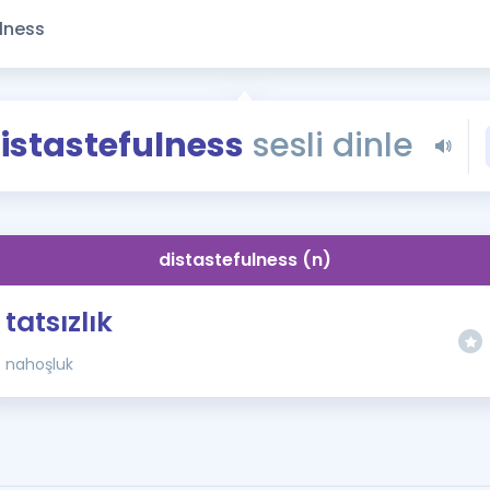
Kampanyalar
Eğitim ve Kitaplar
Blog
YDS - YÖKDİL Tüm S
istastefulness
sesli dinle
İngilizce Gram
İngilizce Gramer
distastefulness (n)
tatsızlık
nahoşluk