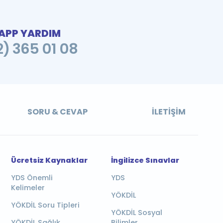
PP YARDIM
2) 365 01 08
SORU & CEVAP
İLETIŞIM
Ücretsiz Kaynaklar
İngilizce Sınavlar
YDS Önemli
YDS
Kelimeler
YÖKDİL
YÖKDİL Soru Tipleri
YÖKDİL Sosyal
YÖKDİL Sağlık
Bilimler