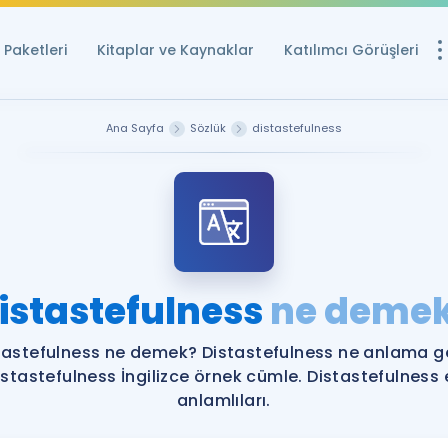
Paketleri
Kitaplar ve Kaynaklar
Katılımcı Görüşleri
Ücretsiz Kayna
Ana Sayfa
Sözlük
distastefulness
YDS ve YÖKDİL içi
Sözlük
İngilizce Sınavları
Puan Hesapla
istastefulness
ne deme
YDS ve YÖKDİL P
Remz
Rehberlik Aracı
tastefulness ne demek? Distastefulness ne anlama ge
YDS ve YÖKDİL'e H
istastefulness İngilizce örnek cümle. Distastefulness 
anlamlıları.
ÖSYM Sınav Ta
Tüm ÖSYM Sınavl