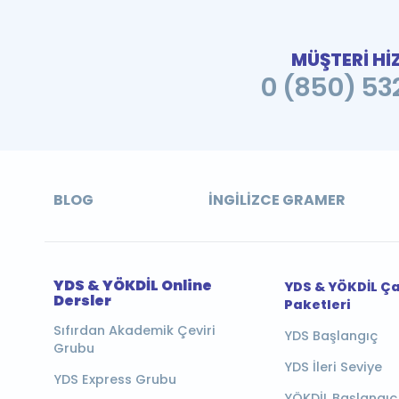
MÜŞTERİ Hİ
0 (850) 532
BLOG
İNGILIZCE GRAMER
YDS & YÖKDİL Online
YDS & YÖKDİL Ç
Dersler
Paketleri
Sıfırdan Akademik Çeviri
YDS Başlangıç
Grubu
YDS İleri Seviye
YDS Express Grubu
YÖKDİL Başlangıç