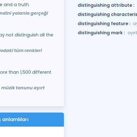
e and a truth.
distinguishing attribute :
endini yalanla gerçeği
distinguishing characteris
distinguishing feature :
ay
distinguishing mark :
ayır
y not distinguish all the
blodaki tüm renkleri
re than 1,500 different
lı müzik tonunu ayırt
 anlamlıları