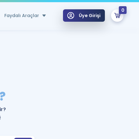
0
Faydalı Araçlar
Üye Girişi
klar
n Ücretsiz Kaynaklar
 için Özel Sözlük
Sepetin Şu An Boş.
ma
?
uan Hesaplama Aracı
i Hoca ile seni sınava hazırlayacak onlarca eğitim seni bekliyor!
Şifremi Hatırlamıyorum
GİRİŞ YAP
ir?
azırlananlar için Öneriler
ş
kvimi
ÜYE DEĞİLİM
arı Tek Takvimde