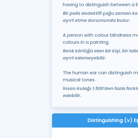
having to distinguish between a li
Bir polis dedektifi çoğu zaman k
ayırt etme durumunda bulur.
A person with colour blindness ma
colours in a painting.
Renk körlüğü olan bir kişi, bir ta
ayırt edemeyebilir.
The human ear can distinguish mo
musical tones.
İnsan kulağı 1.500'den fazla fark
edebilir.
Distinguishing (v) Eş