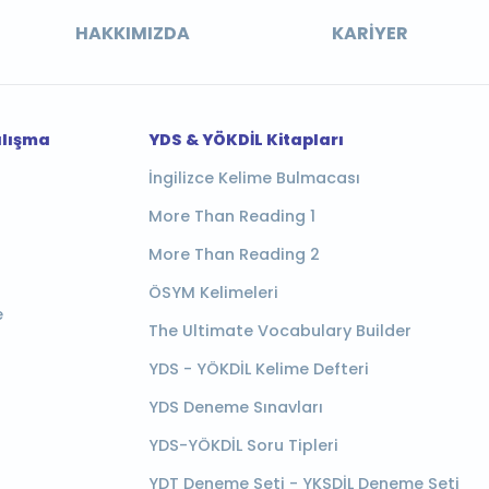
HAKKIMIZDA
KARIYER
alışma
YDS & YÖKDİL Kitapları
İngilizce Kelime Bulmacası
More Than Reading 1
More Than Reading 2
ÖSYM Kelimeleri
e
The Ultimate Vocabulary Builder
YDS - YÖKDİL Kelime Defteri
YDS Deneme Sınavları
YDS-YÖKDİL Soru Tipleri
YDT Deneme Seti - YKSDİL Deneme Seti