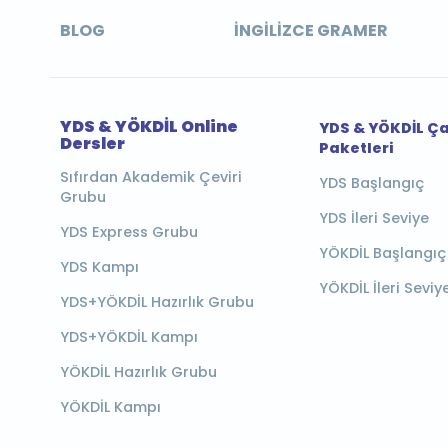
BLOG
İNGILIZCE GRAMER
YDS & YÖKDİL Online
YDS & YÖKDİL Ç
Dersler
Paketleri
Sıfırdan Akademik Çeviri
YDS Başlangıç
Grubu
YDS İleri Seviye
YDS Express Grubu
YÖKDİL Başlangıç
YDS Kampı
YÖKDİL İleri Seviy
YDS+YÖKDİL Hazırlık Grubu
YDS+YÖKDİL Kampı
YÖKDİL Hazırlık Grubu
YÖKDİL Kampı