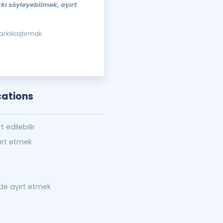
rkı söyleyebilmek, ayırt
farklılaştırmak
cations
t edilebilir
ırt etmek
de ayırt etmek