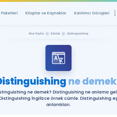
Paketleri
Kitaplar ve Kaynaklar
Katılımcı Görüşleri
Ücretsiz Kayna
Ana Sayfa
Sözlük
distinguishing
YDS ve YÖKDİL içi
Sözlük
İngilizce Sınavları
Puan Hesapla
Distinguishing
ne demek
YDS ve YÖKDİL P
Remz
Rehberlik Aracı
stinguishing ne demek? Distinguishing ne anlama gel
YDS ve YÖKDİL'e H
Distinguishing İngilizce örnek cümle. Distinguishing e
anlamlıları.
ÖSYM Sınav Ta
Tüm ÖSYM Sınavl