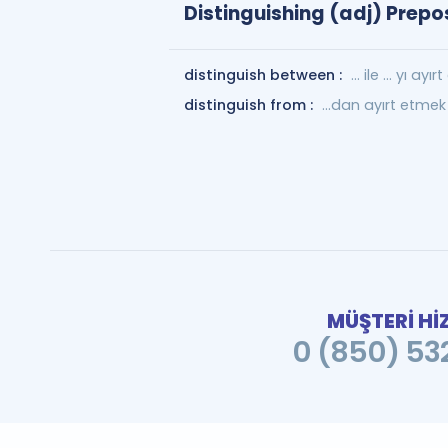
Distinguishing (adj) Prepo
distinguish between :
… ile … yı ayır
distinguish from :
…dan ayırt etmek
MÜŞTERİ Hİ
0 (850) 532