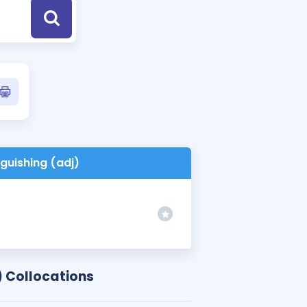
a Özel Fırsatlar
ınavlarla İlgili Haberler
er
 ve Konu Anlatımı
nguishing (adj)
) Collocations