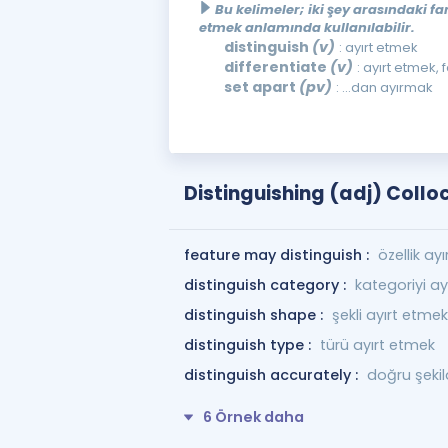
Bu kelimeler; iki şey arasındaki fa
etmek anlamında kullanılabilir.
distinguish
(v)
: ayırt etmek
differentiate
(v)
: ayırt etmek, 
set apart
(pv)
: ...dan ayırmak
Distinguishing (adj) Collo
feature may distinguish :
özellik ayır
distinguish category :
kategoriyi ay
distinguish shape :
şekli ayırt etmek
distinguish type :
türü ayırt etmek
distinguish accurately :
doğru şekil
6 Örnek daha