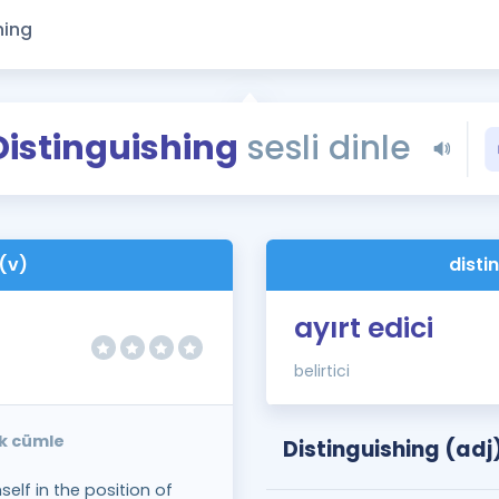
Kampanyalar
Eğitim ve Kitaplar
Blog
YDS - YÖKDİL Tüm S
Distinguishing
sesli dinle
İngilizce Gram
İngilizce Gramer
 (v)
disti
ayırt edici
belirtici
ek cümle
Distinguishing (adj
self in the position of