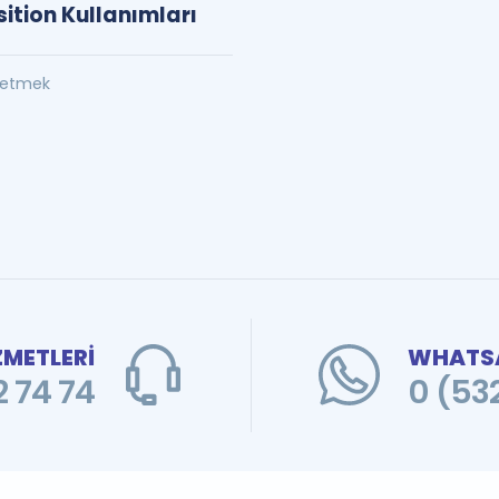
sition Kullanımları
t etmek
ZMETLERİ
WHATSA
 74 74
0 (53