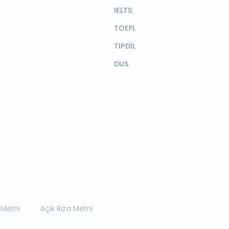
IELTS
TOEFL
TIPDİL
DUS
 Metni
Açık Rıza Metni