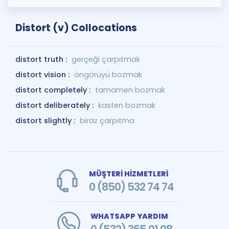
Distort (v) Collocations
distort truth :
gerçeği çarpıtmak
distort vision :
öngörüyü bozmak
distort completely :
tamamen bozmak
distort deliberately :
kasten bozmak
distort slightly :
biraz çarpıtma
MÜŞTERİ HİZMETLERİ
0 (850) 532 74 74
WHATSAPP YARDIM