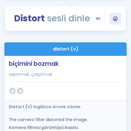
Puan Hesaplama
Distort
sesli dinle
Rehberlik Aracı
ÖSYM Sınav Takvimi
Kampanyalar
distort (v)
Blog
biçimini bozmak
İngilizce Gramer
saptırmak, çarpıtmak
Distort (v) ingilizce örnek cümle
The camera filter distorted the image.
Kamera filtresi görüntüyü bozdu.