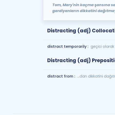
Tom, Mary'nin kaçma şansına sah
gardiyanların dikkatini dağıtmay
Distracting (adj) Collocat
distract temporarily :
geçici olara
Distracting (adj) Preposit
distract from :
...dan dikkatini dağı