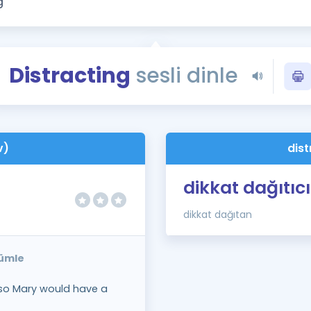
Kampanyalar
Eğitim ve Kitaplar
Blog
Distracting
sesli dinle
YDS - YÖKDİL Tüm S
İngilizce Gram
İngilizce Gramer
v)
dist
dikkat dağıtıcı
dikkat dağıtan
cümle
 so Mary would have a