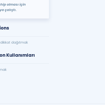
ip olması için
a çalıştı.
ions
k dikkat dağıtmak
ion Kullanımları
tmak