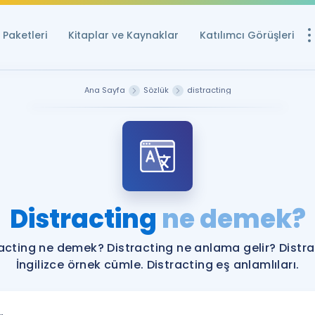
Paketleri
Kitaplar ve Kaynaklar
Katılımcı Görüşleri
Ücretsiz Kayna
Ana Sayfa
Sözlük
distracting
YDS ve YÖKDİL içi
Sözlük
İngilizce Sınavları
Puan Hesapla
Distracting
ne demek?
YDS ve YÖKDİL P
Remz
Rehberlik Aracı
acting ne demek? Distracting ne anlama gelir? Distr
YDS ve YÖKDİL'e H
İngilizce örnek cümle. Distracting eş anlamlıları.
ÖSYM Sınav Ta
Tüm ÖSYM Sınavl