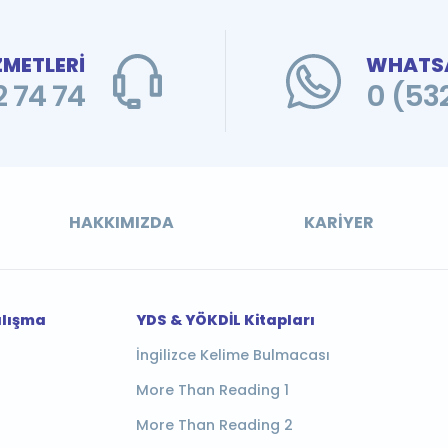
ZMETLERİ
WHATSA
 74 74
0 (53
HAKKIMIZDA
KARIYER
alışma
YDS & YÖKDİL Kitapları
İngilizce Kelime Bulmacası
More Than Reading 1
More Than Reading 2