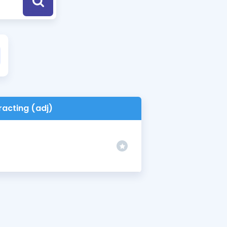
a Özel Fırsatlar
ınavlarla İlgili Haberler
er
 ve Konu Anlatımı
racting (adj)