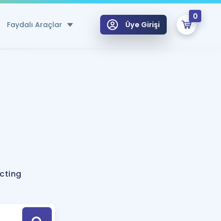
0
Faydalı Araçlar
Üye Girişi
klar
n Ücretsiz Kaynaklar
 için Özel Sözlük
Sepetin Şu An Boş.
ma
uan Hesaplama Aracı
i Hoca ile seni sınava hazırlayacak onlarca eğitim seni bekliyor!
Şifremi Hatırlamıyorum
GİRİŞ YAP
acting
azırlananlar için Öneriler
kvimi
ÜYE DEĞİLİM
arı Tek Takvimde