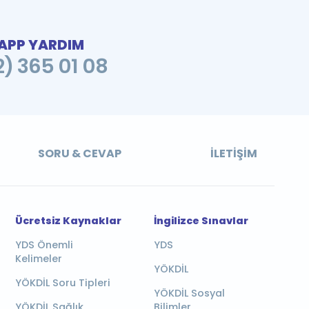
PP YARDIM
2) 365 01 08
SORU & CEVAP
İLETIŞIM
Ücretsiz Kaynaklar
İngilizce Sınavlar
YDS Önemli
YDS
Kelimeler
YÖKDİL
YÖKDİL Soru Tipleri
YÖKDİL Sosyal
YÖKDİL Sağlık
Bilimler