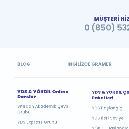
MÜŞTERİ Hİ
0 (850) 532
BLOG
İNGILIZCE GRAMER
YDS & YÖKDİL Online
YDS & YÖKDİL Ç
Dersler
Paketleri
Sıfırdan Akademik Çeviri
YDS Başlangıç
Grubu
YDS İleri Seviye
YDS Express Grubu
YÖKDİL Başlangıç