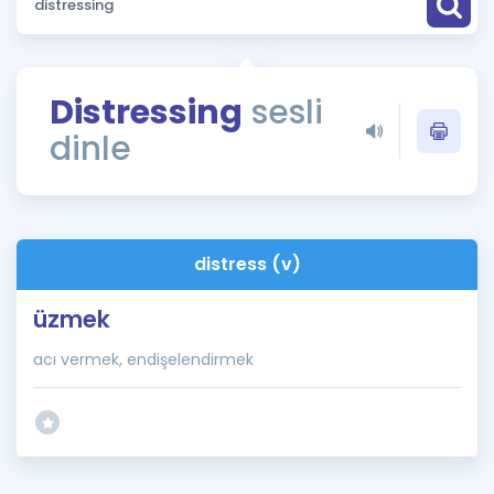
Puan Hesaplama
Rehberlik Aracı
Distressing
sesli
ÖSYM Sınav Takvimi
dinle
Kampanyalar
Blog
distress (v)
İngilizce Gramer
üzmek
acı vermek, endişelendirmek