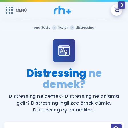
0
MENÜ
MENÜ
Üye Girişi
Ana Sayfa
Sözlük
distressing
Online Dersler
Sepetin Şu An Boş.
Çalışma Paketleri
Remzi Hoca ile seni sınava hazırlayacak onlarca eğitim seni
bekliyor!
Kitaplar ve Kaynaklar
GİRİŞ YAP
Distressing
ne
Katılımcı Görüşleri
demek?
Şifremi Hatırlamıyorum
ÜYE DEĞİLİM
Faydalı Araçlar
Distressing ne demek? Distressing ne anlama
gelir? Distressing İngilizce örnek cümle.
Ücretsiz Kaynaklar
Blog
İngilizce Gramer
Distressing eş anlamlıları.
Hakkımızda
Kariyer
Sözlük
Soru & Cevap
İletişim