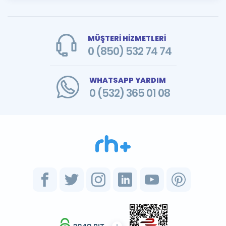
MÜŞTERİ HİZMETLERİ
0 (850) 532 74 74
WHATSAPP YARDIM
0 (532) 365 01 08