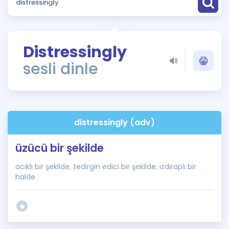
Puan Hesaplama
Rehberlik Aracı
Distressingly
ÖSYM Sınav Takvimi
sesli dinle
Kampanyalar
Blog
distressingly (adv)
İngilizce Gramer
üzücü bir şekilde
acıklı bir şekilde, tedirgin edici bir şekilde, ızdıraplı bir
halde