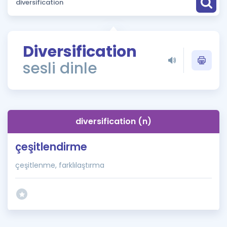
Puan Hesaplama
Rehberlik Aracı
Diversification
ÖSYM Sınav Takvimi
sesli dinle
Kampanyalar
Blog
diversification (n)
İngilizce Gramer
çeşitlendirme
çeşitlenme, farklılaştırma