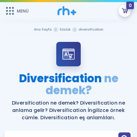
0
MENÜ
MENÜ
Üye Girişi
Ana Sayfa
Sözlük
diversification
Online Dersler
Sepetin Şu An Boş.
Çalışma Paketleri
Remzi Hoca ile seni sınava hazırlayacak onlarca eğitim seni
bekliyor!
Kitaplar ve Kaynaklar
GİRİŞ YAP
Diversification
ne
Katılımcı Görüşleri
demek?
Şifremi Hatırlamıyorum
ÜYE DEĞİLİM
Faydalı Araçlar
Diversification ne demek? Diversification ne
anlama gelir? Diversification İngilizce örnek
Ücretsiz Kaynaklar
Blog
İngilizce Gramer
cümle. Diversification eş anlamlıları.
Hakkımızda
Kariyer
Sözlük
Soru & Cevap
İletişim