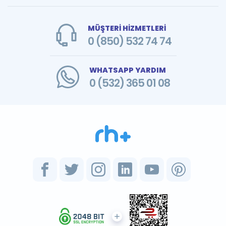
MÜŞTERİ HİZMETLERİ
0 (850) 532 74 74
WHATSAPP YARDIM
0 (532) 365 01 08