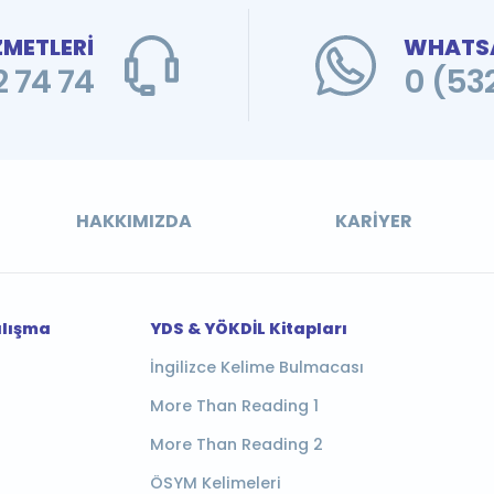
ZMETLERİ
WHATSA
 74 74
0 (53
HAKKIMIZDA
KARIYER
alışma
YDS & YÖKDİL Kitapları
İngilizce Kelime Bulmacası
More Than Reading 1
More Than Reading 2
ÖSYM Kelimeleri