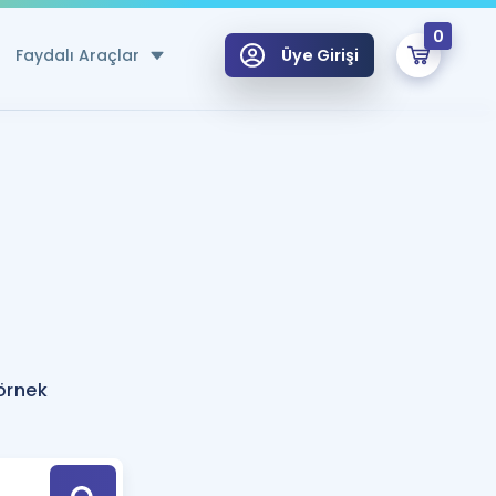
0
Faydalı Araçlar
Üye Girişi
klar
n Ücretsiz Kaynaklar
 için Özel Sözlük
Sepetin Şu An Boş.
ma
uan Hesaplama Aracı
i Hoca ile seni sınava hazırlayacak onlarca eğitim seni bekliyor!
Şifremi Hatırlamıyorum
GİRİŞ YAP
 örnek
azırlananlar için Öneriler
kvimi
ÜYE DEĞİLİM
arı Tek Takvimde