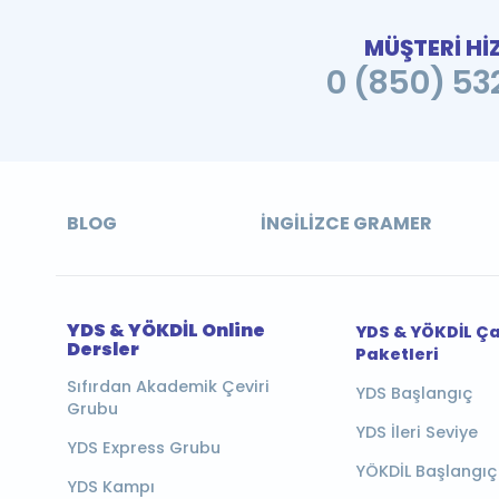
MÜŞTERİ Hİ
0 (850) 532
BLOG
İNGILIZCE GRAMER
YDS & YÖKDİL Online
YDS & YÖKDİL Ç
Dersler
Paketleri
Sıfırdan Akademik Çeviri
YDS Başlangıç
Grubu
YDS İleri Seviye
YDS Express Grubu
YÖKDİL Başlangıç
YDS Kampı