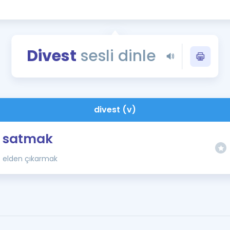
Kampanyalar
Eğitim ve Kitaplar
Blog
Divest
sesli dinle
YDS - YÖKDİL Tüm S
İngilizce Gram
İngilizce Gramer
divest (v)
satmak
elden çıkarmak