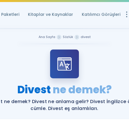
Paketleri
Kitaplar ve Kaynaklar
Katılımcı Görüşleri
Ücretsiz Kayna
Ana Sayfa
Sözlük
divest
YDS ve YÖKDİL içi
Sözlük
İngilizce Sınavları
Puan Hesapla
Divest
ne demek?
YDS ve YÖKDİL P
Remz
Rehberlik Aracı
t ne demek? Divest ne anlama gelir? Divest İngilizce
YDS ve YÖKDİL'e H
cümle. Divest eş anlamlıları.
ÖSYM Sınav Ta
Tüm ÖSYM Sınavl