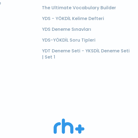
e
The Ultimate Vocabulary Builder
YDS - YÖKDİL Kelime Defteri
YDS Deneme Sınavları
YDS-YÖKDİL Soru Tipleri
YDT Deneme Seti - YKSDİL Deneme Seti
| Set 1