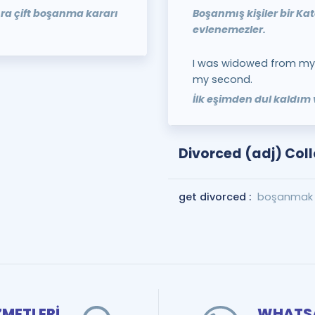
nra çift boşanma kararı
Boşanmış kişiler bir Kat
evlenemezler.
I was widowed from my 
my second.
İlk eşimden dul kaldım
Divorced (adj) Col
get divorced :
boşanmak
ZMETLERİ
WHATSA