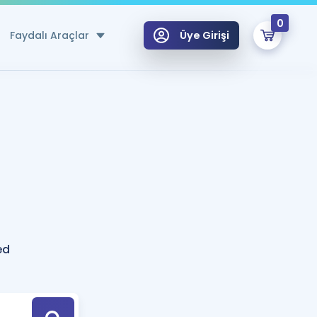
0
Faydalı Araçlar
Üye Girişi
klar
n Ücretsiz Kaynaklar
 için Özel Sözlük
Sepetin Şu An Boş.
ma
uan Hesaplama Aracı
i Hoca ile seni sınava hazırlayacak onlarca eğitim seni bekliyor!
Şifremi Hatırlamıyorum
GİRİŞ YAP
ed
azırlananlar için Öneriler
kvimi
ÜYE DEĞİLİM
arı Tek Takvimde