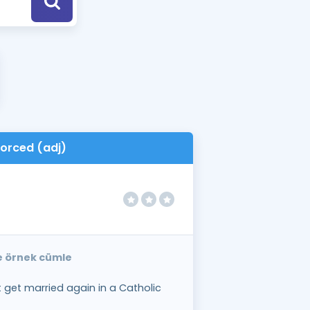
a Özel Fırsatlar
ınavlarla İlgili Haberler
er
 ve Konu Anlatımı
vorced (adj)
ce örnek cümle
get married again in a Catholic