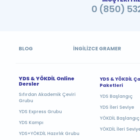
0 (850) 532
BLOG
İNGILIZCE GRAMER
YDS & YÖKDİL Online
YDS & YÖKDİL Ç
Dersler
Paketleri
Sıfırdan Akademik Çeviri
YDS Başlangıç
Grubu
YDS İleri Seviye
YDS Express Grubu
YÖKDİL Başlangıç
YDS Kampı
YÖKDİL İleri Seviy
YDS+YÖKDİL Hazırlık Grubu