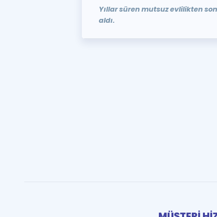
Yıllar süren mutsuz evlilikten so
aldı.
MÜŞTERİ Hİ