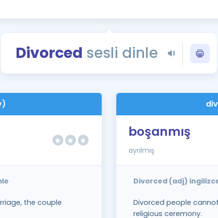
Kampanyalar
Eğitim ve Kitaplar
Blog
Divorced
sesli dinle
YDS - YÖKDİL Tüm S
İngilizce Gram
İngilizce Gramer
v)
di
boşanmış
ayrılmış
mle
Divorced (adj) ingiliz
riage, the couple
Divorced people cannot 
religious ceremony.