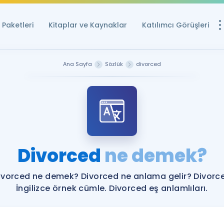
Paketleri
Kitaplar ve Kaynaklar
Katılımcı Görüşleri
Ücretsiz Kayna
Ana Sayfa
Sözlük
divorced
YDS ve YÖKDİL içi
Sözlük
İngilizce Sınavları
Puan Hesapla
Divorced
ne demek?
YDS ve YÖKDİL P
Remz
Rehberlik Aracı
ivorced ne demek? Divorced ne anlama gelir? Divorc
YDS ve YÖKDİL'e H
İngilizce örnek cümle. Divorced eş anlamlıları.
ÖSYM Sınav Ta
Tüm ÖSYM Sınavl