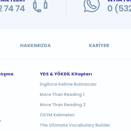
 74 74
0 (53
HAKKIMIZDA
KARIYER
alışma
YDS & YÖKDİL Kitapları
İngilizce Kelime Bulmacası
More Than Reading 1
More Than Reading 2
ÖSYM Kelimeleri
e
The Ultimate Vocabulary Builder