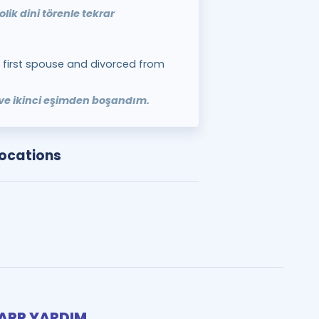
olik dini törenle tekrar
first spouse and divorced from
 ve ikinci eşimden boşandım.
locations
PP YARDIM