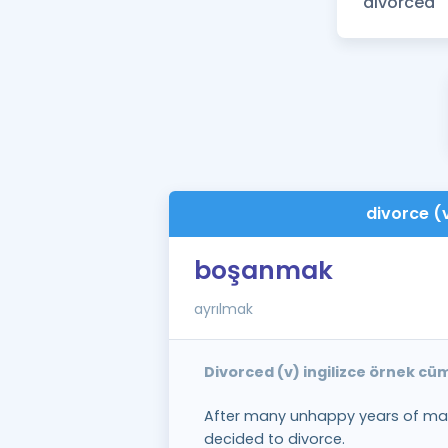
divorce (
boşanmak
ayrılmak
Divorced (v) ingilizce örnek cü
After many unhappy years of mar
decided to divorce.