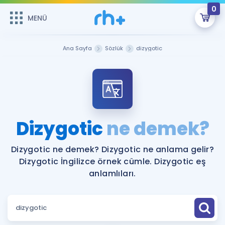
0
MENÜ
MENÜ
Üye Girişi
Ana Sayfa
Sözlük
dizygotic
Online Dersler
Sepetin Şu An Boş.
Çalışma Paketleri
Remzi Hoca ile seni sınava hazırlayacak onlarca eğitim seni
bekliyor!
Kitaplar ve Kaynaklar
GİRİŞ YAP
Dizygotic
ne demek?
Katılımcı Görüşleri
Şifremi Hatırlamıyorum
Dizygotic ne demek? Dizygotic ne anlama gelir?
Dizygotic İngilizce örnek cümle. Dizygotic eş
ÜYE DEĞİLİM
Faydalı Araçlar
anlamlıları.
Ücretsiz Kaynaklar
Blog
İngilizce Gramer
Hakkımızda
Kariyer
Sözlük
Soru & Cevap
İletişim