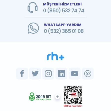
MÜŞTERİ HİZMETLERİ
0 (850) 532 74 74
WHATSAPP YARDIM
0 (532) 365 01 08