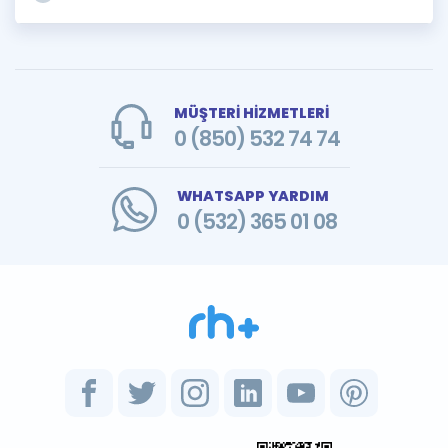
MÜŞTERİ HİZMETLERİ
0 (850) 532 74 74
WHATSAPP YARDIM
0 (532) 365 01 08