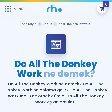
0
MENÜ
MENÜ
Üye Girişi
Ana Sayfa
Sözlük
do all the donkey work
Online Dersler
Sepetin Şu An Boş.
Çalışma Paketleri
Remzi Hoca ile seni sınava hazırlayacak onlarca eğitim seni
bekliyor!
Kitaplar ve Kaynaklar
GİRİŞ YAP
Do All The Donkey
Katılımcı Görüşleri
Work
ne demek?
Şifremi Hatırlamıyorum
ÜYE DEĞİLİM
Faydalı Araçlar
Do All The Donkey Work ne demek? Do All The
Donkey Work ne anlama gelir? Do All The Donkey
Ücretsiz Kaynaklar
Blog
İngilizce Gramer
Work İngilizce örnek cümle. Do All The Donkey
Work eş anlamlıları.
Hakkımızda
Kariyer
Sözlük
Soru & Cevap
İletişim