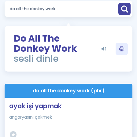
Puan Hesaplama
Rehberlik Aracı
ÖSYM Sınav Takvimi
Do All The
Donkey Work
Kampanyalar
sesli dinle
Blog
İngilizce Gramer
do all the donkey work (phr)
ayak işi yapmak
angaryasını çekmek